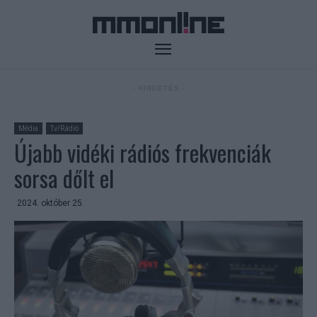
- HIRDETÉS -
Média
Tv/Rádió
Újabb vidéki rádiós frekvenciák
sorsa dőlt el
2024. október 25.