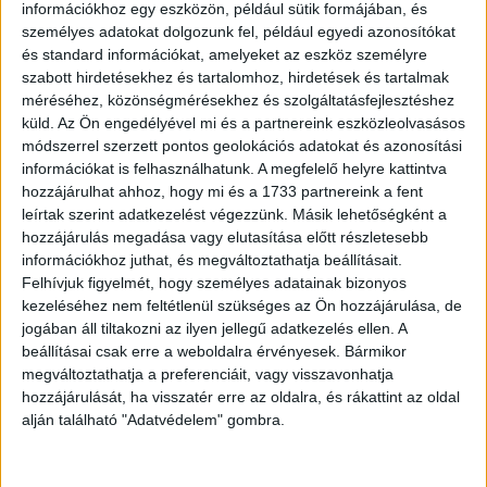
közlésétől számítva haladéktalanul tegyen eleget a
információkhoz egy eszközön, például sütik formájában, és
jogszerű magatartás követelményének, és tartózkodjék a
személyes adatokat dolgozunk fel, például egyedi azonosítókat
jövőbeni jogsértésektől.
és standard információkat, amelyeket az eszköz személyre
szabott hirdetésekhez és tartalomhoz, hirdetések és tartalmak
méréséhez, közönségmérésekhez és szolgáltatásfejlesztéshez
Állampolgári bejelentés nyomán vizsgálta a Médiatanács
küld.
Az Ön engedélyével mi és a partnereink eszközleolvasásos
a TV2-n szeptember 8-án műsorra tűzött Sztárban sztár
módszerrel szerzett pontos geolokációs adatokat és azonosítási
All stars című műsorszámot, amely a bejelentő szerint
információkat is felhasználhatunk. A megfelelő helyre kattintva
LMBTQ propagandát terjesztett azáltal, hogy abban nőnek
hozzájárulhat ahhoz, hogy mi és a 1733 partnereink a fent
öltözött férfiak adtak elő dalokat. A hatósági vizsgálat
leírtak szerint adatkezelést végezzünk. Másik lehetőségként a
alapján a műsorszámmal kapcsolatban nem merült fel
hozzájárulás megadása vagy elutasítása előtt részletesebb
információkhoz juthat, és megváltoztathatja beállításait.
sem a klasszifikációs rendelkezések, sem más
Felhívjuk figyelmét, hogy személyes adatainak bizonyos
médiaigazgatási szabály megsértése, ezért a testület
kezeléséhez nem feltétlenül szükséges az Ön hozzájárulása, de
nem indított eljárást a médiaszolgáltatóval szemben.
jogában áll tiltakozni az ilyen jellegű adatkezelés ellen. A
beállításai csak erre a weboldalra érvényesek. Bármikor
megváltoztathatja a preferenciáit, vagy visszavonhatja
OLVASTA MÁR?
hozzájárulását, ha visszatér erre az oldalra, és rákattint az oldal
alján található "Adatvédelem" gombra.