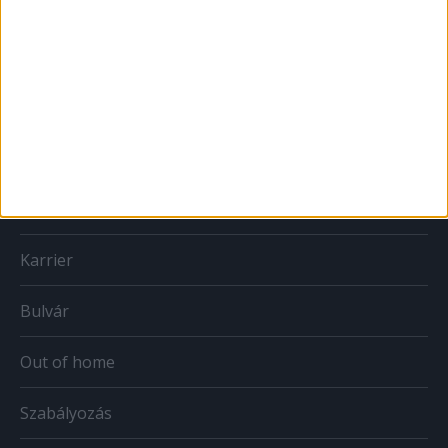
MÉDIA
Print
Web
Mobil
Karrier
Bulvár
Out of home
Szabályozás