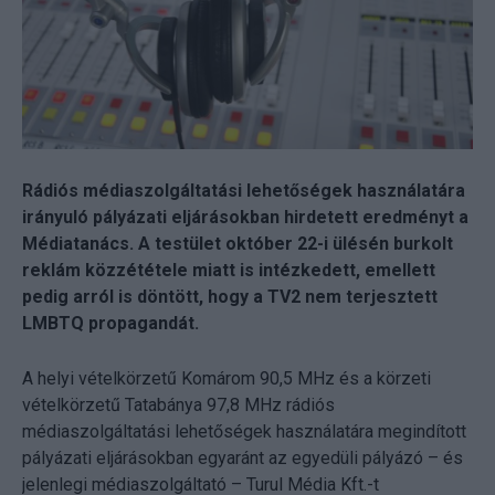
Rádiós médiaszolgáltatási lehetőségek használatára
irányuló pályázati eljárásokban hirdetett eredményt a
Médiatanács. A testület október 22-i ülésén burkolt
reklám közzététele miatt is intézkedett, emellett
pedig arról is döntött, hogy a TV2 nem terjesztett
LMBTQ propagandát.
A helyi vételkörzetű Komárom 90,5 MHz és a körzeti
vételkörzetű Tatabánya 97,8 MHz rádiós
médiaszolgáltatási lehetőségek használatára megindított
pályázati eljárásokban egyaránt az egyedüli pályázó – és
jelenlegi médiaszolgáltató – Turul Média Kft.-t