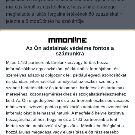
már úgy került az ügyfelekhez, hogy a hitel összege
meghaladta a lakás forgalmi értékének 80 százalékát –
jelezte a BiztosDöntés.hu szakértője.
Azt, hogy a kifeszítettség főleg a fiatalok sajátja jól
mutatja, hogy a 70%-ot meghaladó mértékű hfm mutatóval
Az Ön adatainak védelme fontos a
bíró hitelek a legmagasabb arányban, közel 40
számunkra
százalékos mértékben a 18-30 év közötti
Mi és 1733 partnereink tárolunk és/vagy férünk hozzá
hitelfelvevőknél fordul elő. A 31-40 éves ügyfélkörben ez
információkhoz egy eszközön, például sütik formájában, és
az arány 31,8%-os.
személyes adatokat dolgozunk fel, például egyedi azonosítókat
és standard információkat, amelyeket az eszköz személyre
Akár 35 évre is kérhetünk kölcsönt
szabott hirdetésekhez és tartalomhoz, hirdetések és tartalmak
méréséhez, közönségmérésekhez és szolgáltatásfejlesztéshez
küld.
Az Ön engedélyével mi és a partnereink eszközleolvasásos
A jegybanki statisztika másik nyugtalanító adata az, hogy
módszerrel szerzett pontos geolokációs adatokat és azonosítási
az idén júniusban felvett 127,4 milliárd forintnyi lakáscélú
információkat is felhasználhatunk. A megfelelő helyre kattintva
hitel 62%-át már 20 évet meghaladó futamidővel vették
hozzájárulhat ahhoz, hogy mi és a 1733 partnereink a fent
fel a családok. Ezen belül a lakáshitelek 1,6%-ánál 30 évet
leírtak szerint adatkezelést végezzünk. Másik lehetőségként a
meghaladó a hitelszerződés aláírásakor meghatározott
hozzájárulás megadása vagy elutasítása előtt részletesebb