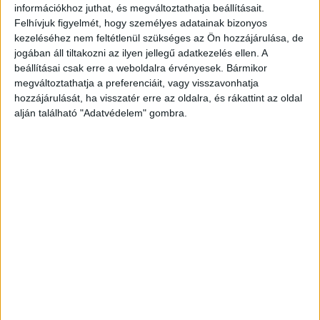
információkhoz juthat, és megváltoztathatja beállításait.
lejárati idő.
Felhívjuk figyelmét, hogy személyes adatainak bizonyos
kezeléséhez nem feltétlenül szükséges az Ön hozzájárulása, de
A BiztosDöntés lakáshitel kalkulátora szerint az elmúlt
jogában áll tiltakozni az ilyen jellegű adatkezelés ellen. A
években a pénzintézetek egyre nagyobb köre nyújtotta
beállításai csak erre a weboldalra érvényesek. Bármikor
meg a hitelek futamidejét. Korábban 20 év volt a standard
megváltoztathatja a preferenciáit, vagy visszavonhatja
futamidő.
hozzájárulását, ha visszatér erre az oldalra, és rákattint az oldal
alján található "Adatvédelem" gombra.
A Raiffeisen Banknál maximum 300 hónapra, 25 évre
adósodhatunk el jelzáloghitel-felvételkor.
A legtöbb bank – a CIB, az Erste, a K&H, a MagNet, az
MBH, UniCredit és az OTP Bank 360 hónapos maximális
futamidővel, 30 évre nyújt finanszírozást a lakossági
ügyfeleknek.
A legtovább a Gránit Bank hajlandó elmenni a
finanszírozásban: a pénzintézetnél 35 évre, 420 hónapra
terjed a maximális finanszírozási futamidő. Az adatok