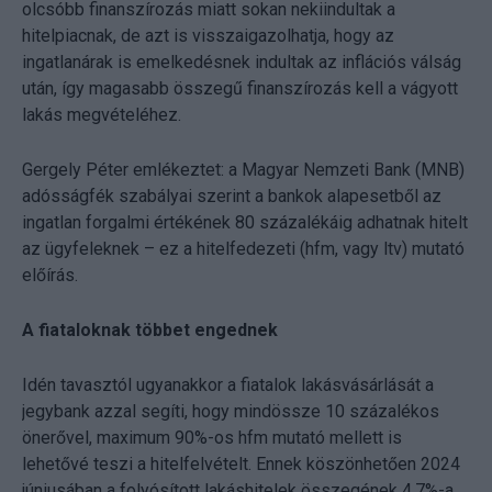
olcsóbb finanszírozás miatt sokan nekiindultak a
hitelpiacnak, de azt is visszaigazolhatja, hogy az
ingatlanárak is emelkedésnek indultak az inflációs válság
után, így magasabb összegű finanszírozás kell a vágyott
lakás megvételéhez.
Gergely Péter emlékeztet: a Magyar Nemzeti Bank (MNB)
adósságfék szabályai szerint a bankok alapesetből az
ingatlan forgalmi értékének 80 százalékáig adhatnak hitelt
az ügyfeleknek – ez a hitelfedezeti (hfm, vagy ltv) mutató
előírás.
A fiataloknak többet engednek
Idén tavasztól ugyanakkor a fiatalok lakásvásárlását a
jegybank azzal segíti, hogy mindössze 10 százalékos
önerővel, maximum 90%-os hfm mutató mellett is
lehetővé teszi a hitelfelvételt. Ennek köszönhetően 2024
júniusában a folyósított lakáshitelek összegének 4,7%-a