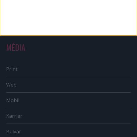
Sportbiznisz
Országmárka
MÉDIA
Print
Web
Mobil
Karrier
Bulvár