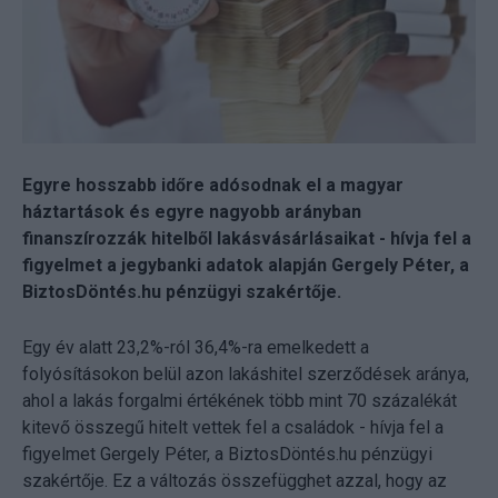
Egyre hosszabb időre adósodnak el a magyar
háztartások és egyre nagyobb arányban
finanszírozzák hitelből lakásvásárlásaikat - hívja fel a
figyelmet a jegybanki adatok alapján Gergely Péter, a
BiztosDöntés.hu pénzügyi szakértője.
Egy év alatt 23,2%-ról 36,4%-ra emelkedett a
folyósításokon belül azon lakáshitel szerződések aránya,
ahol a lakás forgalmi értékének több mint 70 százalékát
kitevő összegű hitelt vettek fel a családok - hívja fel a
figyelmet Gergely Péter, a BiztosDöntés.hu pénzügyi
szakértője. Ez a változás összefügghet azzal, hogy az