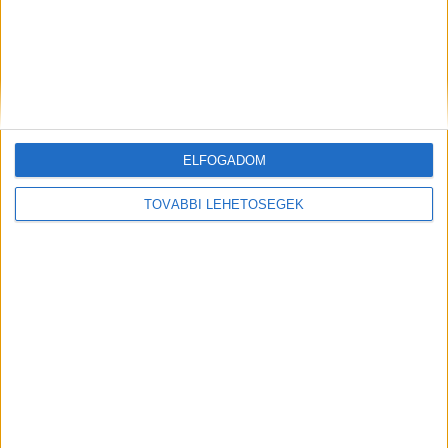
ELFOGADOM
Korábbi adások
TOVÁBBI LEHETŐSÉGEK
A rovat támogatói:
Még több podcast