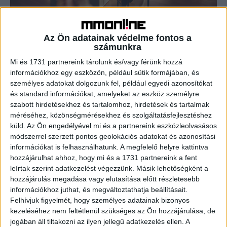
Futballlegendát igazolt a Gorenje
Az Ön adatainak védelme fontos a
Brand
2026. március 4.
számunkra
Egy ikonikus sportoló csatlakozik a Gorenje nemzetközi
Mi és 1731 partnereink tárolunk és/vagy férünk hozzá
kommunikációjához: a vezető európai háztartásigép-
információkhoz egy eszközön, például sütik formájában, és
márka stratégiai együttműködést kötött a világhírű
személyes adatokat dolgozunk fel, például egyedi azonosítókat
labdarúgóval, Luka Modrić-csal. A partnerség egy olyan...
és standard információkat, amelyeket az eszköz személyre
szabott hirdetésekhez és tartalomhoz, hirdetések és tartalmak
méréséhez, közönségmérésekhez és szolgáltatásfejlesztéshez
- Hirdetés -
küld.
Az Ön engedélyével mi és a partnereink eszközleolvasásos
módszerrel szerzett pontos geolokációs adatokat és azonosítási
információkat is felhasználhatunk. A megfelelő helyre kattintva
hozzájárulhat ahhoz, hogy mi és a 1731 partnereink a fent
leírtak szerint adatkezelést végezzünk. Másik lehetőségként a
hozzájárulás megadása vagy elutasítása előtt részletesebb
információkhoz juthat, és megváltoztathatja beállításait.
Felhívjuk figyelmét, hogy személyes adatainak bizonyos
kezeléséhez nem feltétlenül szükséges az Ön hozzájárulása, de
A RADIOCAFÉN
jogában áll tiltakozni az ilyen jellegű adatkezelés ellen. A