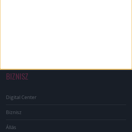
Bulvár
Out of home
Szabályozás
Tv/Rádió
BIZNISZ
Digital Center
Biznisz
Állás