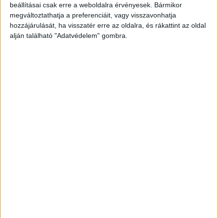
beállításai csak erre a weboldalra érvényesek. Bármikor
megváltoztathatja a preferenciáit, vagy visszavonhatja
hozzájárulását, ha visszatér erre az oldalra, és rákattint az oldal
alján található "Adatvédelem" gombra.
Korábbi adások
A rovat támogatói: