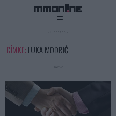
- HIRDETÉS -
CÍMKE:
LUKA MODRIĆ
- Hirdetés -