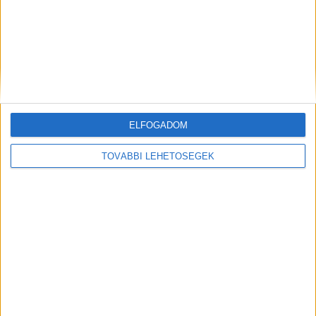
ELFOGADOM
Hírlevél
TOVÁBBI LEHETŐSÉGEK
feliratkozás
Iratkozz fel napi hírlevelünkre és kerülj képbe a média, az
ügynökségi és a reklám világ legfontosabb híreivel.