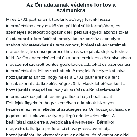
Az Ön adatainak védelme fontos a
A RADIOCAFÉN
számunkra
Mi és 1731 partnereink tárolunk és/vagy férünk hozzá
információkhoz egy eszközön, például sütik formájában, és
személyes adatokat dolgozunk fel, például egyedi azonosítókat
és standard információkat, amelyeket az eszköz személyre
szabott hirdetésekhez és tartalomhoz, hirdetések és tartalmak
méréséhez, közönségmérésekhez és szolgáltatásfejlesztéshez
küld.
Az Ön engedélyével mi és a partnereink eszközleolvasásos
módszerrel szerzett pontos geolokációs adatokat és azonosítási
információkat is felhasználhatunk. A megfelelő helyre kattintva
hozzájárulhat ahhoz, hogy mi és a 1731 partnereink a fent
Korábbi adások
leírtak szerint adatkezelést végezzünk. Másik lehetőségként a
hozzájárulás megadása vagy elutasítása előtt részletesebb
A rovat támogatói:
információkhoz juthat, és megváltoztathatja beállításait.
Felhívjuk figyelmét, hogy személyes adatainak bizonyos
kezeléséhez nem feltétlenül szükséges az Ön hozzájárulása, de
jogában áll tiltakozni az ilyen jellegű adatkezelés ellen. A
beállításai csak erre a weboldalra érvényesek. Bármikor
megváltoztathatja a preferenciáit, vagy visszavonhatja
hozzájárulását, ha visszatér erre az oldalra, és rákattint az oldal