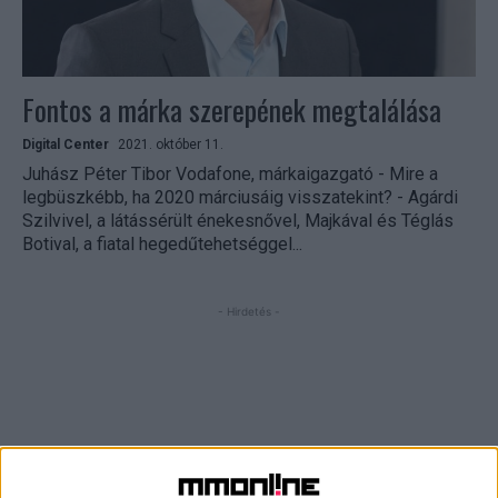
Fontos a márka szerepének megtalálása
Digital Center
2021. október 11.
Juhász Péter Tibor Vodafone, márkaigazgató - Mire a
legbüszkébb, ha 2020 márciusáig visszatekint? - Agárdi
Szilvivel, a látássérült énekesnővel, Majkával és Téglás
Botival, a fiatal hegedűtehetséggel...
- Hirdetés -