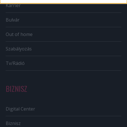
Karrier
Bulvár
Out of home
Szabályozás
Tv/Rádió
BIZNISZ
Digital Center
Biznisz