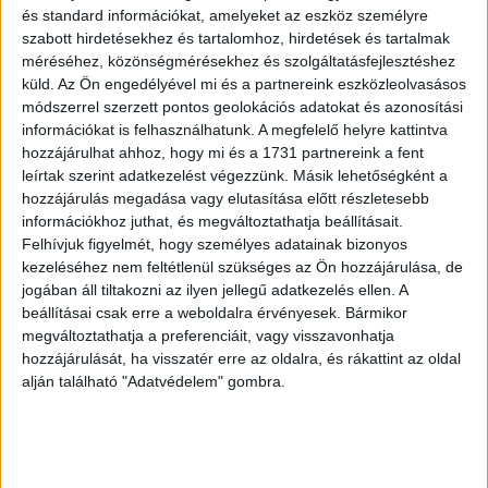
benne, hogy sok dolgot pusztán az életkora miatt sokkal
és standard információkat, amelyeket az eszköz személyre
jobban ért, mint a „szeniorok”, és fogadja el, hogy más
szabott hirdetésekhez és tartalomhoz, hirdetések és tartalmak
dolgokat pedig a tapasztalata hiánya miatt még nem.
méréséhez, közönségmérésekhez és szolgáltatásfejlesztéshez
Helyezzen nagy hangsúlyt a magánéletére, mert a stabil
küld.
Az Ön engedélyével mi és a partnereink eszközleolvasásos
háttér nagyon kell a jó munkahelyi teljesítményhez. Legyen
módszerrel szerzett pontos geolokációs adatokat és azonosítási
információkat is felhasználhatunk. A megfelelő helyre kattintva
egy életre szóló párja, néhány jóbarátja, sok haverja,
hozzájárulhat ahhoz, hogy mi és a 1731 partnereink a fent
mozogjon sokat, járjon színházba és hallgasson jó zenét.
leírtak szerint adatkezelést végezzünk. Másik lehetőségként a
hozzájárulás megadása vagy elutasítása előtt részletesebb
– Melyik volt az a könyv vagy film, ami az elmúlt
információkhoz juthat, és megváltoztathatja beállításait.
időszakban a legnagyobb hatással volt önre?
Felhívjuk figyelmét, hogy személyes adatainak bizonyos
kezeléséhez nem feltétlenül szükséges az Ön hozzájárulása, de
jogában áll tiltakozni az ilyen jellegű adatkezelés ellen. A
– Dragomán György: Máglya. Film: The Chosen.
beállításai csak erre a weboldalra érvényesek. Bármikor
megváltoztathatja a preferenciáit, vagy visszavonhatja
– Milyen marketingtrendek jellemzik majd 2022-t,
hozzájárulását, ha visszatér erre az oldalra, és rákattint az oldal
lesz-e olyan közülük, ami még jobban kiemelkedhet,
alján található "Adatvédelem" gombra.
felerősödhet jövőre?
– A fenntarthatóság és a társadalom javítása irányába
mutató valós (hangsúlyozottan valós), a vállalat