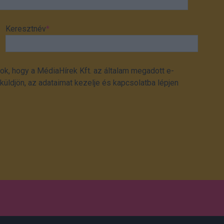
Keresztnév
*
ok, hogy a MédiaHírek Kft. az általam megadott e-
üldjön, az adataimat kezelje és kapcsolatba lépjen