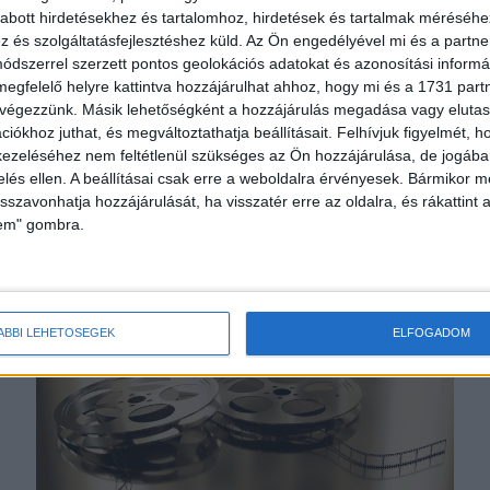
abott hirdetésekhez és tartalomhoz, hirdetések és tartalmak méréséhe
és szolgáltatásfejlesztéshez küld.
Az Ön engedélyével mi és a partne
dszerrel szerzett pontos geolokációs adatokat és azonosítási informác
megfelelő helyre kattintva hozzájárulhat ahhoz, hogy mi és a 1731 partne
 végezzünk. Másik lehetőségként a hozzájárulás megadása vagy elutasí
iókhoz juthat, és megváltoztathatja beállításait.
Felhívjuk figyelmét, 
ezeléséhez nem feltétlenül szükséges az Ön hozzájárulása, de jogában 
zelés ellen. A beállításai csak erre a weboldalra érvényesek. Bármikor m
Magyar filmek özöne jön az RTL-en
isszavonhatja hozzájárulását, ha visszatér erre az oldalra, és rákattint a
lem" gombra.
Tv/Rádió
2023. április 4.
A Magyar Film Napja alkalmából nemcsak április 30-
án, hanem az RTL+ jóvoltából az egész hónapban
hazai filmek széles választéka várja a filmrajongókat
minden képernyőn....
ÁBBI LEHETŐSÉGEK
ELFOGADOM