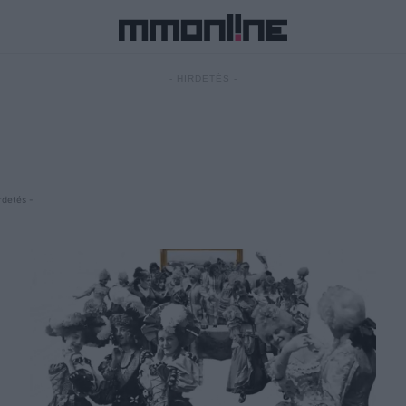
- HIRDETÉS -
rdetés -