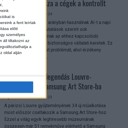
szerezhetik vissza a cégek a kontrollt
z,
reink
Digital Center
2026. július 24.
iókat is
A munkavállalók nagy arányban használnak AI-t a napi
reink a fent leírtak
tása előtt
munkában, ám friss kutatások szerint sok
hogy személyes
szervezetnél hiányoznak az ehhez kapcsolódó
áll tiltakozni az
világos irányelvek és biztonságos vállalati keretek. Ez
egváltoztathatja a
különösen ott jelenthet problémát, ahol érzékeny
z oldal alján
üzleti információkkal...
Megérkezett a legendás Louvre-
gyűjtemény a Samsung Art Store-ba
Digital Center
2026. július 23.
A párizsi Louvre gyűjteményének 34 új műalkotása
most először csatlakozik a Samsung Art Store-hoz.
Ezzel a világ egyik leghíresebb múzeumának
összesen már 51 remekműve elérhető a Samsung