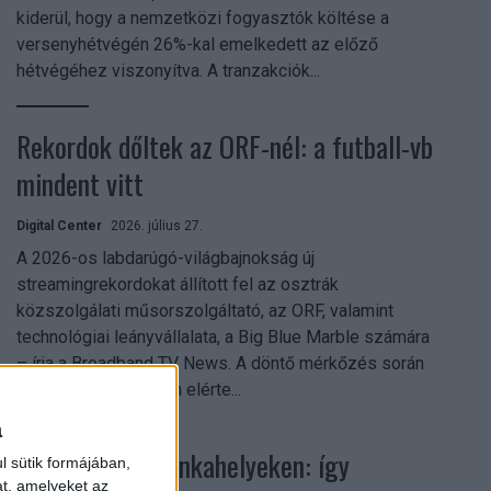
kiderül, hogy a nemzetközi fogyasztók költése a
versenyhétvégén 26%-kal emelkedett az előző
hétvégéhez viszonyítva. A tranzakciók...
Rekordok dőltek az ORF-nél: a futball-vb
mindent vitt
Digital Center
2026. július 27.
A 2026-os labdarúgó-világbajnokság új
streamingrekordokat állított fel az osztrák
közszolgálati műsorszolgáltató, az ORF, valamint
technológiai leányvállalata, a Big Blue Marble számára
– írja a Broadband TV News. A döntő mérkőzés során
az átlagos nézőszám elérte...
a
Shadow AI a munkahelyeken: így
l sütik formájában,
at, amelyeket az