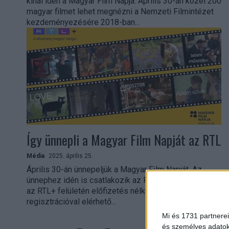
kínál idén a Magyar Film Napja. Április 30-án közel 200
magyar filmet lehet megnézni a Nemzeti Filmintézet
kezdeményezésére 2018-ban...
Így ünnepli a Magyar Film Napját az RTL
Média
2025. április 25.
Április 30-án ünnepeljük a Magyar Film Napját. Az
ünnephez idén is csatlakozik az RTL Magyarország:
az RTL+ felületén előfizetés nélkül, egy egyszerű
regisztrációval elérhető...
Mi és 1731 partnerei
és személyes adatoka