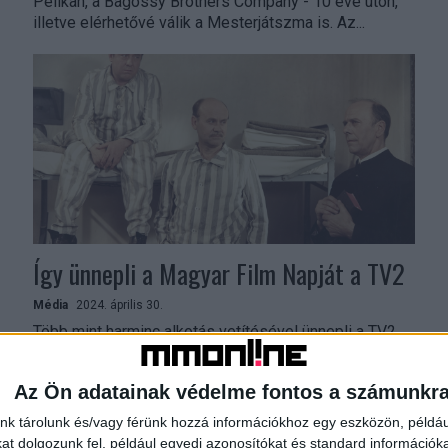
Pelikan, a Bagossy Brothers Company - 10 éve úton,
illetve elérhetővé válik a Mesterjátszma is. Az...
Így ünnepli a Magyar Film Napját a TV2
Média
2024. április 30.
Több mint harminc alkotás vetítésével ünnepli a TV2
Csoport a Magyar Film Napját. Nemcsak április 30-án,
hanem egész héten, április 29-től május 5-ig a...
Az Ön adatainak védelme fontos a számunkr
nk tárolunk és/vagy férünk hozzá információkhoz egy eszközön, példáu
t dolgozunk fel, például egyedi azonosítókat és standard információk