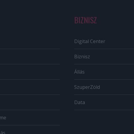
BIZNISZ
Digital Center
Biznisz
Állás
SzuperZöld
Data
ome
zás