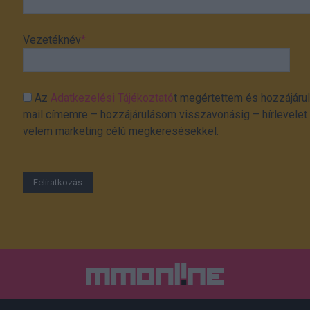
Vezetéknév
*
Az
Adatkezelési Tájékoztató
t megértettem és hozzájárul
mail címemre – hozzájárulásom visszavonásig – hírlevelet k
velem marketing célú megkeresésekkel.