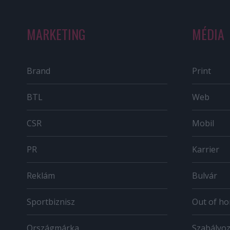
MARKETING
MÉDIA
Brand
Print
BTL
Web
CSR
Mobil
PR
Karrier
Reklám
Bulvár
Sportbiznisz
Out of h
Országmárka
Szabályo