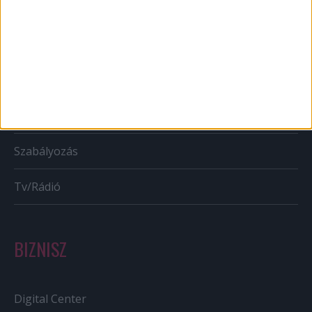
Mobil
Karrier
Bulvár
Out of home
Szabályozás
Tv/Rádió
BIZNISZ
Digital Center