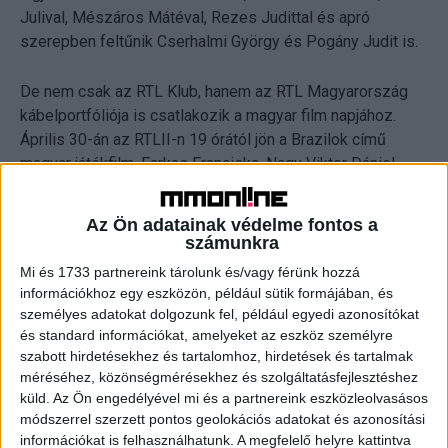
Julival, Mészáros Mátéval, Rezes Judittal és apró
szerepben feltűnik Cserhalmi György és Pogány Judit is.
De nem csak az RTL Klub, hanem az RTL Magyarország
kábelportfóliója is csatlakozik a magyar film napjához.
Április 30-án az RTLII-n 19 órától jön a Brazilok című
magyar játékfilm, Farkas Franciska, Nagy Viktor Dániel,
Epres Attila szereplésével. 23:20-tól pedig a 2020-as
Zárójelentés című filmet sugározzák, ami az Oscar-,
Az Ön adatainak védelme fontos a
cannes-i Arany Pálma- és berlini Ezüst Medve-díjas
számunkra
rendező, Szabó István filmje, főbb szerepekben Eperjes
Mi és 1733 partnereink tárolunk és/vagy férünk hozzá
Károlyt, Börcsök Enikőt, Kerekes Évát, Udvaros Dorottyát,
információkhoz egy eszközön, például sütik formájában, és
Andorai Pétert és Klaus Maria Brandauert láthatjuk.
személyes adatokat dolgozunk fel, például egyedi azonosítókat
és standard információkat, amelyeket az eszköz személyre
szabott hirdetésekhez és tartalomhoz, hirdetések és tartalmak
A késő éjjeli órákban pedig a már klasszikusnak
méréséhez, közönségmérésekhez és szolgáltatásfejlesztéshez
mondható, feketehumorral átszőtt magyar thriller-
küld.
Az Ön engedélyével mi és a partnereink eszközleolvasásos
vígjátékot, az Antal Nimród rendezte Kontrollt adjuk 01:50-
módszerrel szerzett pontos geolokációs adatokat és azonosítási
től. A 2003-as filmben olyan neves színészek
információkat is felhasználhatunk. A megfelelő helyre kattintva