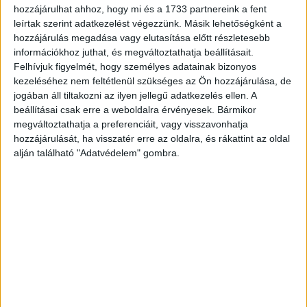
szerepelnek, mint Balla Eszter, Pindroch Csaba, Mucsi
hozzájárulhat ahhoz, hogy mi és a 1733 partnereink a fent
Zoltán, Csányi Sándor és Nagy Zsolt.
leírtak szerint adatkezelést végezzünk. Másik lehetőségként a
hozzájárulás megadása vagy elutasítása előtt részletesebb
információkhoz juthat, és megváltoztathatja beállításait.
CÍMKÉK
Budapest Noir
magyar film napja
RTL II.
Felhívjuk figyelmét, hogy személyes adatainak bizonyos
kezeléséhez nem feltétlenül szükséges az Ön hozzájárulása, de
RTL Klub
RTL Magyarország
Seveled
jogában áll tiltakozni az ilyen jellegű adatkezelés ellen. A
beállításai csak erre a weboldalra érvényesek. Bármikor
megváltoztathatja a preferenciáit, vagy visszavonhatja
hozzájárulását, ha visszatér erre az oldalra, és rákattint az oldal
alján található "Adatvédelem" gombra.
Facebook
Email
Előző cikk
Következő cikk
Nagyot esett a Google
Közel 80 ezer négyzetméterrel
anyacégének nyeresége
nőtt az irodaállomány