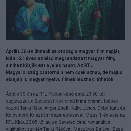
Április 30-án ünnepli az ország a magyar film napját,
idén 121 éves az első megrendezett magyar film,
amihez kötjük ezt a jeles napot. Az RTL
Magyarország csatornáin nem csak aznap, de május
elsején is magyar nyelvű filmek lesznek láthatók.
Április 30-án az RTL Klubon késő este, 23:50-től
sugározzuk a Budapest Noir című krimi-drámát, többek
között Tenki Réka, Anger Zsolt, Kulka János, Dobó Kata és
Kolovratnik Krisztián főszereplésével. Május 1-én este az
RTL Klub, 20:05-től adja a Seveled című romantikus
vígjátékot szintén Tenki Rékával, Mészáros Bélával, Básti