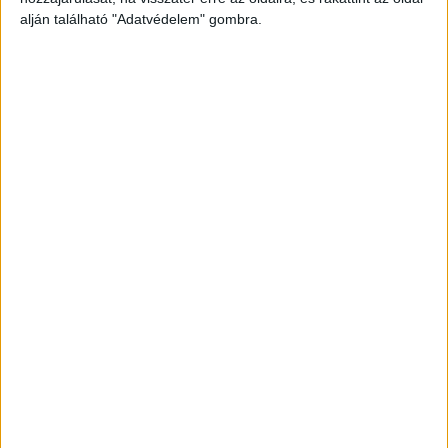
alján található "Adatvédelem" gombra.
Még több podcast
DIGITAL CENTER
Itthon is népszerűek a Samsung kihajtható
mobiljai
Digital Center
2026. augusztus 3.
A Samsung Electronics július 22-én bemutatott legújabb
kihajtható készülékei – a Galaxy Z Fold8, a Galaxy Z Fold8
Ultra és a Galaxy Z Flip8 – iránti érdeklődés a magyar
piacon is felülmúlja a korábbi...