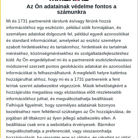
Az Ön adatainak védelme fontos a
számunkra
A RADIOCAFÉN
Mi és 1731 partnereink tárolunk és/vagy férünk hozzá
információkhoz egy eszközön, például sütik formájában, és
személyes adatokat dolgozunk fel, például egyedi azonosítókat
és standard információkat, amelyeket az eszköz személyre
szabott hirdetésekhez és tartalomhoz, hirdetések és tartalmak
méréséhez, közönségmérésekhez és szolgáltatásfejlesztéshez
küld.
Az Ön engedélyével mi és a partnereink eszközleolvasásos
módszerrel szerzett pontos geolokációs adatokat és azonosítási
információkat is felhasználhatunk. A megfelelő helyre kattintva
hozzájárulhat ahhoz, hogy mi és a 1731 partnereink a fent
leírtak szerint adatkezelést végezzünk. Másik lehetőségként a
hozzájárulás megadása vagy elutasítása előtt részletesebb
Korábbi adások
információkhoz juthat, és megváltoztathatja beállításait.
A rovat támogatói:
Felhívjuk figyelmét, hogy személyes adatainak bizonyos
kezeléséhez nem feltétlenül szükséges az Ön hozzájárulása, de
jogában áll tiltakozni az ilyen jellegű adatkezelés ellen. A
beállításai csak erre a weboldalra érvényesek. Bármikor
megváltoztathatja a preferenciáit, vagy visszavonhatja
hozzájárulását, ha visszatér erre az oldalra, és rákattint az oldal