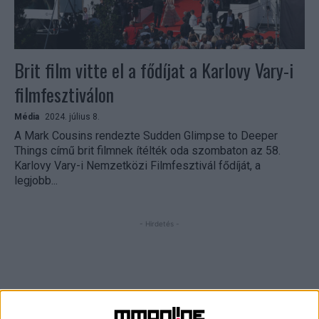
Brit film vitte el a fődíjat a Karlovy Vary-i
filmfesztiválon
Média
2024. július 8.
A Mark Cousins rendezte Sudden Glimpse to Deeper
Things című brit filmnek ítélték oda szombaton az 58.
Karlovy Vary-i Nemzetközi Filmfesztivál fődíját, a
legjobb...
- Hirdetés -