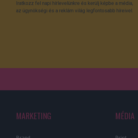
Iratkozz fel napi hírlevelünkre és kerülj képbe a média,
az ügynökségi és a reklám világ legfontosabb híreivel.
MARKETING
MÉDIA
Brand
Print