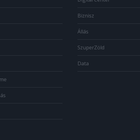
Biznisz
Állás
SzuperZöld
Data
ome
zás