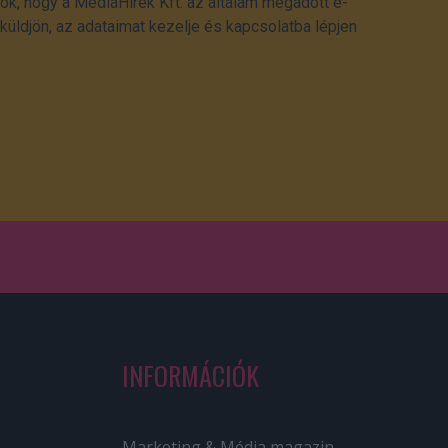
ok, hogy a MédiaHírek Kft. az általam megadott e-
üldjön, az adataimat kezelje és kapcsolatba lépjen
INFORMÁCIÓK
Marketing & Média magazin