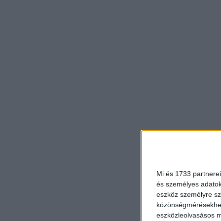
Mi és 1733 partnerei
és személyes adatoka
eszköz személyre sz
közönségmérésekhez 
eszközleolvasásos mó