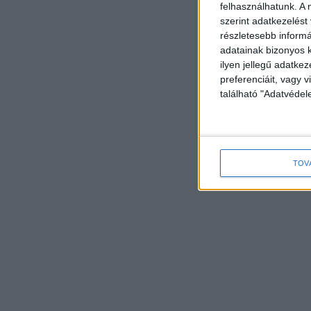
felhasználhatunk. A 
szerint adatkezelést
részletesebb informác
adatainak bizonyos k
ilyen jellegű adatke
preferenciáit, vagy v
található "Adatvéde
TOV