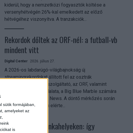
kiderül, hogy a nemzetközi fogyasztók költése a
versenyhétvégén 26%-kal emelkedett az előző
hétvégéhez viszonyítva. A tranzakciók...
Rekordok dőltek az ORF-nél: a futball-vb
mindent vitt
Digital Center
2026. július 27.
A 2026-os labdarúgó-világbajnokság új
streamingrekordokat állított fel az osztrák
közszolgálati műsorszolgáltató, az ORF, valamint
technológiai leányvállalata, a Big Blue Marble számára
a
– írja a Broadband TV News. A döntő mérkőzés során
l sütik formájában,
az átlagos nézőszám elérte...
at, amelyeket az
z,
Shadow AI a munkahelyeken: így
reink
iókat is