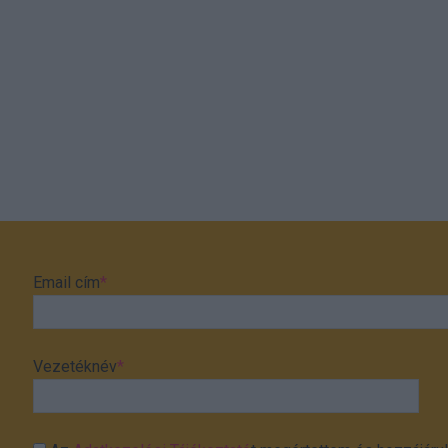
Email cím
*
Vezetéknév
*