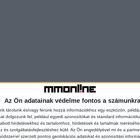
Az Ön adatainak védelme fontos a számunkr
nk tárolunk és/vagy férünk hozzá információkhoz egy eszközön, példáu
t dolgozunk fel, például egyedi azonosítókat és standard információk
abott hirdetésekhez és tartalomhoz, hirdetések és tartalmak méréséhe
és szolgáltatásfejlesztéshez küld.
Az Ön engedélyével mi és a partne
dszerrel szerzett pontos geolokációs adatokat és azonosítási informác