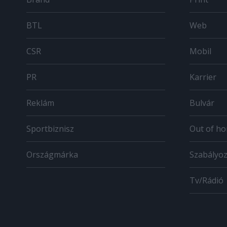
BTL
Web
CSR
Mobil
PR
Karrier
Reklám
Bulvár
Sportbiznisz
Out of h
Országmárka
Szabályo
Tv/Rádió