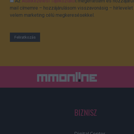
Az
Adatkezelési Tájékoztató
t megértettem és hozzájárul
mail címemre – hozzájárulásom visszavonásig – hírlevelet k
velem marketing célú megkeresésekkel.
BIZNISZ
Digital Center