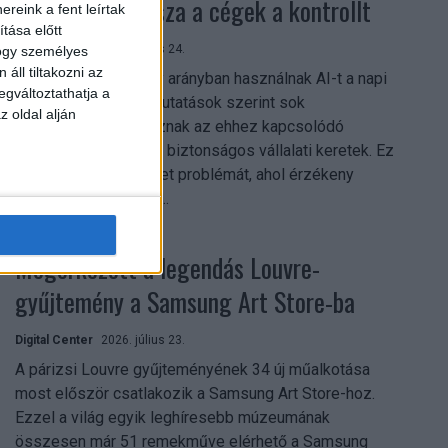
szerezhetik vissza a cégek a kontrollt
reink a fent leírtak
tása előtt
Digital Center
2026. július 24.
hogy személyes
áll tiltakozni az
A munkavállalók nagy arányban használnak AI-t a napi
egváltoztathatja a
munkában, ám friss kutatások szerint sok
z oldal alján
szervezetnél hiányoznak az ehhez kapcsolódó
világos irányelvek és biztonságos vállalati keretek. Ez
különösen ott jelenthet problémát, ahol érzékeny
üzleti információkkal...
Megérkezett a legendás Louvre-
gyűjtemény a Samsung Art Store-ba
Digital Center
2026. július 23.
A párizsi Louvre gyűjteményének 34 új műalkotása
most először csatlakozik a Samsung Art Store-hoz.
Ezzel a világ egyik leghíresebb múzeumának
összesen már 51 remekműve elérhető a Samsung