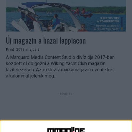
Új magazin a hazai lappiacon
Print
2018. május 3.
A Marquard Media Content Studio divíziója 2017-ben
kezdett el dolgozni a Wiking Yacht Club magazin
kivitelezésén. Az exkluzív márkamagazin évente két
alkalommal jelenik meg...
- Hirdetés -