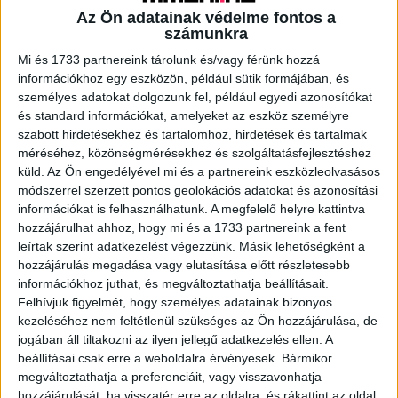
Az Ön adatainak védelme fontos a
számunkra
A RADIOCAFÉN
Mi és 1733 partnereink tárolunk és/vagy férünk hozzá
információkhoz egy eszközön, például sütik formájában, és
személyes adatokat dolgozunk fel, például egyedi azonosítókat
és standard információkat, amelyeket az eszköz személyre
szabott hirdetésekhez és tartalomhoz, hirdetések és tartalmak
méréséhez, közönségmérésekhez és szolgáltatásfejlesztéshez
küld.
Az Ön engedélyével mi és a partnereink eszközleolvasásos
módszerrel szerzett pontos geolokációs adatokat és azonosítási
információkat is felhasználhatunk. A megfelelő helyre kattintva
hozzájárulhat ahhoz, hogy mi és a 1733 partnereink a fent
leírtak szerint adatkezelést végezzünk. Másik lehetőségként a
hozzájárulás megadása vagy elutasítása előtt részletesebb
Korábbi adások
információkhoz juthat, és megváltoztathatja beállításait.
Felhívjuk figyelmét, hogy személyes adatainak bizonyos
A rovat támogatói:
kezeléséhez nem feltétlenül szükséges az Ön hozzájárulása, de
jogában áll tiltakozni az ilyen jellegű adatkezelés ellen. A
beállításai csak erre a weboldalra érvényesek. Bármikor
megváltoztathatja a preferenciáit, vagy visszavonhatja
hozzájárulását, ha visszatér erre az oldalra, és rákattint az oldal