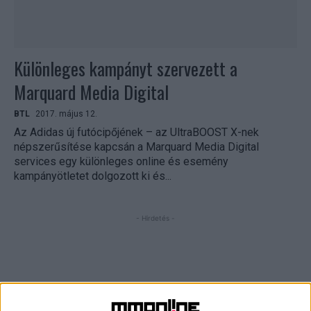
Különleges kampányt szervezett a
Marquard Media Digital
BTL
2017. május 12.
Az Adidas új futócipőjének – az UltraBOOST X-nek
népszerűsítése kapcsán a Marquard Media Digital
services egy különleges online és esemény
kampányötletet dolgozott ki és...
- Hirdetés -