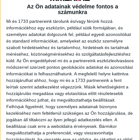
Az Ön adatainak védelme fontos a
számunkra
A RADIOCAFÉN
Mi és 1733 partnereink tárolunk és/vagy férünk hozzá
információkhoz egy eszközön, például sütik formájában, és
személyes adatokat dolgozunk fel, például egyedi azonosítókat
és standard információkat, amelyeket az eszköz személyre
szabott hirdetésekhez és tartalomhoz, hirdetések és tartalmak
méréséhez, közönségmérésekhez és szolgáltatásfejlesztéshez
küld.
Az Ön engedélyével mi és a partnereink eszközleolvasásos
módszerrel szerzett pontos geolokációs adatokat és azonosítási
információkat is felhasználhatunk. A megfelelő helyre kattintva
hozzájárulhat ahhoz, hogy mi és a 1733 partnereink a fent
leírtak szerint adatkezelést végezzünk. Másik lehetőségként a
hozzájárulás megadása vagy elutasítása előtt részletesebb
Korábbi adások
információkhoz juthat, és megváltoztathatja beállításait.
A rovat támogatói:
Felhívjuk figyelmét, hogy személyes adatainak bizonyos
kezeléséhez nem feltétlenül szükséges az Ön hozzájárulása, de
jogában áll tiltakozni az ilyen jellegű adatkezelés ellen. A
beállításai csak erre a weboldalra érvényesek. Bármikor
megváltoztathatja a preferenciáit, vagy visszavonhatja
hozzájárulását, ha visszatér erre az oldalra, és rákattint az oldal