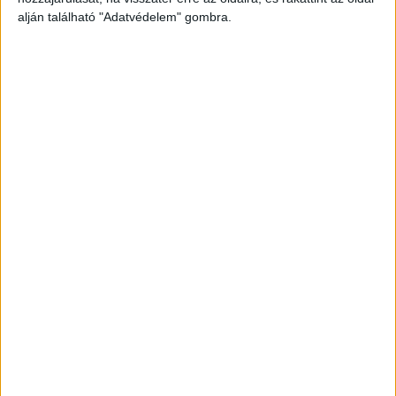
alján található "Adatvédelem" gombra.
Még több podcast
DIGITAL CENTER
Itthon is népszerűek a Samsung kihajtható
mobiljai
Digital Center
2026. augusztus 3.
A Samsung Electronics július 22-én bemutatott legújabb
kihajtható készülékei – a Galaxy Z Fold8, a Galaxy Z Fold8
Ultra és a Galaxy Z Flip8 – iránti érdeklődés a magyar
piacon is felülmúlja a korábbi...