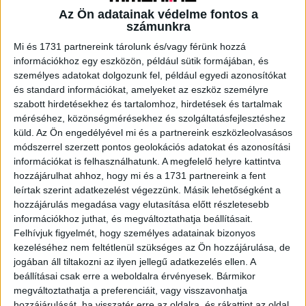
Az Ön adatainak védelme fontos a
számunkra
A RADIOCAFÉN
Mi és 1731 partnereink tárolunk és/vagy férünk hozzá
információkhoz egy eszközön, például sütik formájában, és
személyes adatokat dolgozunk fel, például egyedi azonosítókat
és standard információkat, amelyeket az eszköz személyre
szabott hirdetésekhez és tartalomhoz, hirdetések és tartalmak
méréséhez, közönségmérésekhez és szolgáltatásfejlesztéshez
küld.
Az Ön engedélyével mi és a partnereink eszközleolvasásos
módszerrel szerzett pontos geolokációs adatokat és azonosítási
információkat is felhasználhatunk. A megfelelő helyre kattintva
hozzájárulhat ahhoz, hogy mi és a 1731 partnereink a fent
leírtak szerint adatkezelést végezzünk. Másik lehetőségként a
hozzájárulás megadása vagy elutasítása előtt részletesebb
Korábbi adások
információkhoz juthat, és megváltoztathatja beállításait.
A rovat támogatói:
Felhívjuk figyelmét, hogy személyes adatainak bizonyos
kezeléséhez nem feltétlenül szükséges az Ön hozzájárulása, de
jogában áll tiltakozni az ilyen jellegű adatkezelés ellen. A
beállításai csak erre a weboldalra érvényesek. Bármikor
megváltoztathatja a preferenciáit, vagy visszavonhatja
hozzájárulását, ha visszatér erre az oldalra, és rákattint az oldal