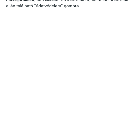
alján található "Adatvédelem" gombra.
Még több podcast
DIGITAL CENTER
Itthon is népszerűek a Samsung kihajtható
mobiljai
Digital Center
2026. augusztus 3.
A Samsung Electronics július 22-én bemutatott legújabb
kihajtható készülékei – a Galaxy Z Fold8, a Galaxy Z Fold8
Ultra és a Galaxy Z Flip8 – iránti érdeklődés a magyar
piacon is felülmúlja a korábbi...