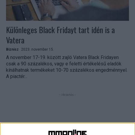
Különleges Black Fridayt tart idén is a
Vatera
Biznisz
2023. november 15.
A november 17-19. között zajló Vatera Black Fridayen
csak a 90 százalékos, vagy e feletti értékelésű eladók
kínálhatnak termékeket 10-70 százalékos engedménnyel.
A piactér...
- Hirdetés -