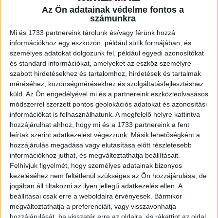
Az Ön adatainak védelme fontos a
számunkra
A RADIOCAFÉN
Mi és 1733 partnereink tárolunk és/vagy férünk hozzá
információkhoz egy eszközön, például sütik formájában, és
személyes adatokat dolgozunk fel, például egyedi azonosítókat
és standard információkat, amelyeket az eszköz személyre
szabott hirdetésekhez és tartalomhoz, hirdetések és tartalmak
méréséhez, közönségmérésekhez és szolgáltatásfejlesztéshez
küld.
Az Ön engedélyével mi és a partnereink eszközleolvasásos
módszerrel szerzett pontos geolokációs adatokat és azonosítási
információkat is felhasználhatunk. A megfelelő helyre kattintva
hozzájárulhat ahhoz, hogy mi és a 1733 partnereink a fent
leírtak szerint adatkezelést végezzünk. Másik lehetőségként a
hozzájárulás megadása vagy elutasítása előtt részletesebb
Korábbi adások
információkhoz juthat, és megváltoztathatja beállításait.
Felhívjuk figyelmét, hogy személyes adatainak bizonyos
A rovat támogatói:
kezeléséhez nem feltétlenül szükséges az Ön hozzájárulása, de
jogában áll tiltakozni az ilyen jellegű adatkezelés ellen. A
beállításai csak erre a weboldalra érvényesek. Bármikor
megváltoztathatja a preferenciáit, vagy visszavonhatja
hozzájárulását, ha visszatér erre az oldalra, és rákattint az oldal