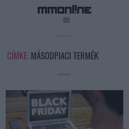
- HIRDETÉS -
CÍMKE:
MÁSODPIACI TERMÉK
- Hirdetés -