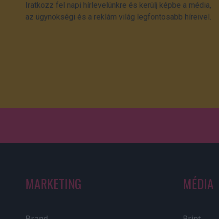
Iratkozz fel napi hírlevelünkre és kerülj képbe a média,
az ügynökségi és a reklám világ legfontosabb híreivel.
MARKETING
MÉDIA
Brand
Print