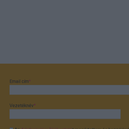
Email cím
*
Vezetéknév
*