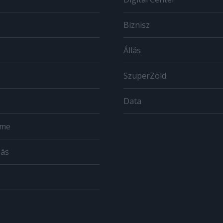
Biznisz
Állás
SzuperZöld
Data
ome
zás