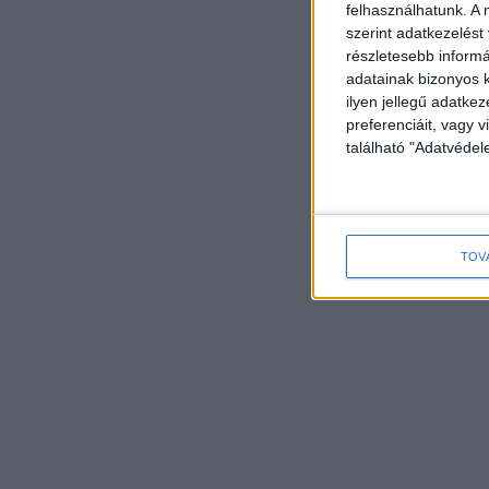
felhasználhatunk. A 
szerint adatkezelést
részletesebb informác
adatainak bizonyos k
ilyen jellegű adatke
preferenciáit, vagy v
található "Adatvéde
TOV