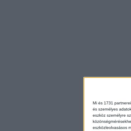
Mi és 1731 partnerei
és személyes adatoka
eszköz személyre sz
közönségmérésekhez 
eszközleolvasásos mó