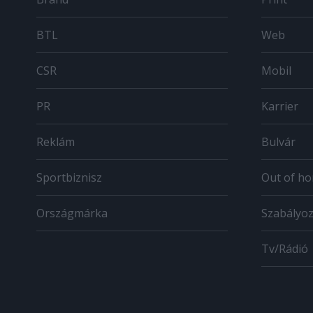
BTL
Web
CSR
Mobil
PR
Karrier
Reklám
Bulvár
Sportbiznisz
Out of h
Országmárka
Szabályo
Tv/Rádió