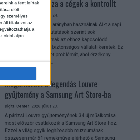
szerezhetik vissza a cégek a kontrollt
reink a fent leírtak
tása előtt
Digital Center
2026. július 24.
hogy személyes
áll tiltakozni az
A munkavállalók nagy arányban használnak AI-t a napi
egváltoztathatja a
munkában, ám friss kutatások szerint sok
z oldal alján
szervezetnél hiányoznak az ehhez kapcsolódó
világos irányelvek és biztonságos vállalati keretek. Ez
különösen ott jelenthet problémát, ahol érzékeny
üzleti információkkal...
Megérkezett a legendás Louvre-
gyűjtemény a Samsung Art Store-ba
Digital Center
2026. július 23.
A párizsi Louvre gyűjteményének 34 új műalkotása
most először csatlakozik a Samsung Art Store-hoz.
Ezzel a világ egyik leghíresebb múzeumának
összesen már 51 remekműve elérhető a Samsung