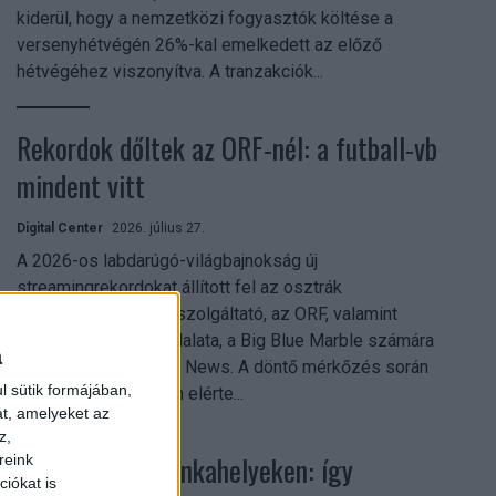
kiderül, hogy a nemzetközi fogyasztók költése a
versenyhétvégén 26%-kal emelkedett az előző
hétvégéhez viszonyítva. A tranzakciók...
Rekordok dőltek az ORF-nél: a futball-vb
mindent vitt
Digital Center
2026. július 27.
A 2026-os labdarúgó-világbajnokság új
streamingrekordokat állított fel az osztrák
közszolgálati műsorszolgáltató, az ORF, valamint
technológiai leányvállalata, a Big Blue Marble számára
a
– írja a Broadband TV News. A döntő mérkőzés során
l sütik formájában,
az átlagos nézőszám elérte...
at, amelyeket az
z,
Shadow AI a munkahelyeken: így
reink
iókat is