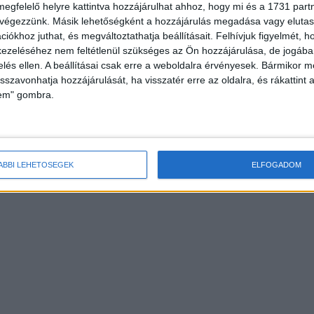
megfelelő helyre kattintva hozzájárulhat ahhoz, hogy mi és a 1731 partne
 végezzünk. Másik lehetőségként a hozzájárulás megadása vagy elutasí
iókhoz juthat, és megváltoztathatja beállításait.
Felhívjuk figyelmét, 
ezeléséhez nem feltétlenül szükséges az Ön hozzájárulása, de jogában 
zelés ellen. A beállításai csak erre a weboldalra érvényesek. Bármikor m
isszavonhatja hozzájárulását, ha visszatér erre az oldalra, és rákattint a
lem" gombra.
ÁBBI LEHETŐSÉGEK
ELFOGADOM