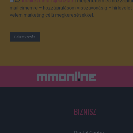
Az
Adatkezelési Tájékoztató
t megértettem és hozzájárul
mail címemre – hozzájárulásom visszavonásig – hírlevelet k
velem marketing célú megkeresésekkel.
BIZNISZ
Digital Center