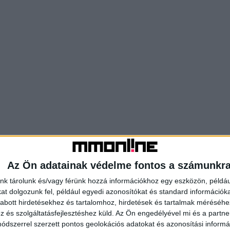
Az Ön adatainak védelme fontos a számunkr
nk tárolunk és/vagy férünk hozzá információkhoz egy eszközön, példáu
t dolgozunk fel, például egyedi azonosítókat és standard információk
abott hirdetésekhez és tartalomhoz, hirdetések és tartalmak méréséhe
és szolgáltatásfejlesztéshez küld.
Az Ön engedélyével mi és a partne
dszerrel szerzett pontos geolokációs adatokat és azonosítási informác