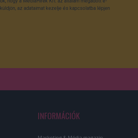
ok, hogy a MédiaHírek Kft. az általam megadott e-
üldjön, az adataimat kezelje és kapcsolatba lépjen
INFORMÁCIÓK
Marketing & Média magazin