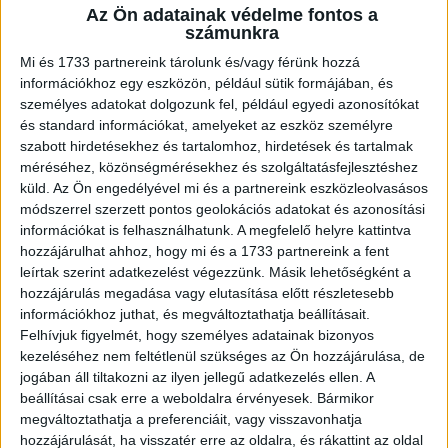
Az Ön adatainak védelme fontos a
A RADIOCAFÉN
számunkra
Mi és 1733 partnereink tárolunk és/vagy férünk hozzá
információkhoz egy eszközön, például sütik formájában, és
személyes adatokat dolgozunk fel, például egyedi azonosítókat
és standard információkat, amelyeket az eszköz személyre
szabott hirdetésekhez és tartalomhoz, hirdetések és tartalmak
méréséhez, közönségmérésekhez és szolgáltatásfejlesztéshez
küld.
Az Ön engedélyével mi és a partnereink eszközleolvasásos
módszerrel szerzett pontos geolokációs adatokat és azonosítási
információkat is felhasználhatunk. A megfelelő helyre kattintva
hozzájárulhat ahhoz, hogy mi és a 1733 partnereink a fent
Korábbi adások
leírtak szerint adatkezelést végezzünk. Másik lehetőségként a
hozzájárulás megadása vagy elutasítása előtt részletesebb
A rovat támogatói:
információkhoz juthat, és megváltoztathatja beállításait.
Felhívjuk figyelmét, hogy személyes adatainak bizonyos
kezeléséhez nem feltétlenül szükséges az Ön hozzájárulása, de
jogában áll tiltakozni az ilyen jellegű adatkezelés ellen. A
beállításai csak erre a weboldalra érvényesek. Bármikor
megváltoztathatja a preferenciáit, vagy visszavonhatja
hozzájárulását, ha visszatér erre az oldalra, és rákattint az oldal