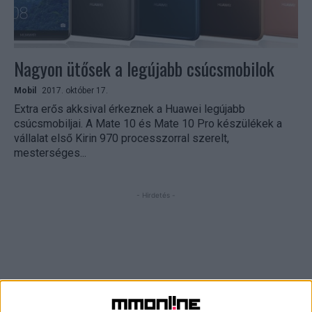
Nagyon ütősek a legújabb csúcsmobilok
Mobil
2017. október 17.
Extra erős akksival érkeznek a Huawei legújabb
csúcsmobiljai. A Mate 10 és Mate 10 Pro készülékek a
vállalat első Kirin 970 processzorral szerelt,
mesterséges...
- Hirdetés -