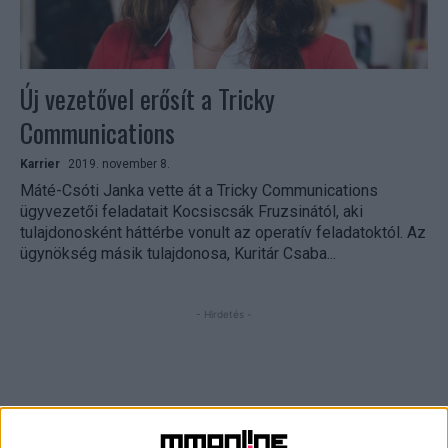
Új vezetővel erősít a Tricky
Communications
Karrier
2019. november 8.
Máté-Csóti Janka vette át a Tricky Communications
ügyvezetői feladatait Kocsiscsák Fruzsinától, aki
tulajdonosként háttérbe vonult az operatív feladatoktól. Az
ügynökség másik tulajdonosa, Kuritár Csaba...
- Hirdetés -