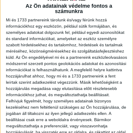
Az Ön adatainak védelme fontos a
számunkra
A RADIOCAFÉN
Mi és 1733 partnereink tárolunk és/vagy férünk hozzá
információkhoz egy eszközön, például sütik formájában, és
személyes adatokat dolgozunk fel, például egyedi azonosítókat
és standard információkat, amelyeket az eszköz személyre
szabott hirdetésekhez és tartalomhoz, hirdetések és tartalmak
méréséhez, közönségmérésekhez és szolgáltatásfejlesztéshez
küld.
Az Ön engedélyével mi és a partnereink eszközleolvasásos
módszerrel szerzett pontos geolokációs adatokat és azonosítási
információkat is felhasználhatunk. A megfelelő helyre kattintva
hozzájárulhat ahhoz, hogy mi és a 1733 partnereink a fent
leírtak szerint adatkezelést végezzünk. Másik lehetőségként a
hozzájárulás megadása vagy elutasítása előtt részletesebb
Korábbi adások
információkhoz juthat, és megváltoztathatja beállításait.
Felhívjuk figyelmét, hogy személyes adatainak bizonyos
A rovat támogatói:
kezeléséhez nem feltétlenül szükséges az Ön hozzájárulása, de
jogában áll tiltakozni az ilyen jellegű adatkezelés ellen. A
beállításai csak erre a weboldalra érvényesek. Bármikor
megváltoztathatja a preferenciáit, vagy visszavonhatja
hozzájárulását, ha visszatér erre az oldalra, és rákattint az oldal