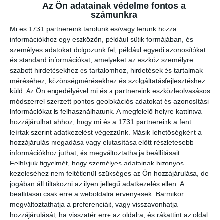
A RADIOCAFÉN
Az Ön adatainak védelme fontos a
számunkra
Mi és 1731 partnereink tárolunk és/vagy férünk hozzá
információkhoz egy eszközön, például sütik formájában, és
személyes adatokat dolgozunk fel, például egyedi azonosítókat
és standard információkat, amelyeket az eszköz személyre
szabott hirdetésekhez és tartalomhoz, hirdetések és tartalmak
méréséhez, közönségmérésekhez és szolgáltatásfejlesztéshez
küld.
Az Ön engedélyével mi és a partnereink eszközleolvasásos
módszerrel szerzett pontos geolokációs adatokat és azonosítási
információkat is felhasználhatunk. A megfelelő helyre kattintva
Korábbi adások
hozzájárulhat ahhoz, hogy mi és a 1731 partnereink a fent
leírtak szerint adatkezelést végezzünk. Másik lehetőségként a
A rovat támogatói:
hozzájárulás megadása vagy elutasítása előtt részletesebb
információkhoz juthat, és megváltoztathatja beállításait.
Felhívjuk figyelmét, hogy személyes adatainak bizonyos
kezeléséhez nem feltétlenül szükséges az Ön hozzájárulása, de
jogában áll tiltakozni az ilyen jellegű adatkezelés ellen. A
beállításai csak erre a weboldalra érvényesek. Bármikor
megváltoztathatja a preferenciáit, vagy visszavonhatja
hozzájárulását, ha visszatér erre az oldalra, és rákattint az oldal