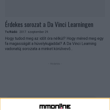
Érdekes sorozat a Da Vinci Learningen
Tv/Rádió
2017. szeptember 29.
Hogy tudod meg az időt óra nélkül? Hogy méred meg egy
fa magasságát a hüvelykujjaddal? A Da Vinci Learning
vadonatúj sorozata a minket körülvevő...
- Hirdetés -