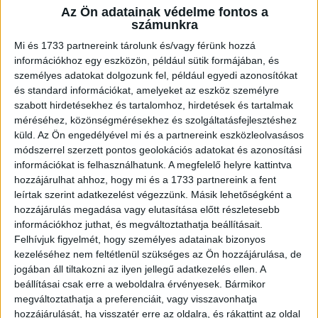
Az Ön adatainak védelme fontos a
A RADIOCAFÉN
számunkra
Mi és 1733 partnereink tárolunk és/vagy férünk hozzá
információkhoz egy eszközön, például sütik formájában, és
személyes adatokat dolgozunk fel, például egyedi azonosítókat
és standard információkat, amelyeket az eszköz személyre
szabott hirdetésekhez és tartalomhoz, hirdetések és tartalmak
méréséhez, közönségmérésekhez és szolgáltatásfejlesztéshez
küld.
Az Ön engedélyével mi és a partnereink eszközleolvasásos
módszerrel szerzett pontos geolokációs adatokat és azonosítási
információkat is felhasználhatunk. A megfelelő helyre kattintva
hozzájárulhat ahhoz, hogy mi és a 1733 partnereink a fent
leírtak szerint adatkezelést végezzünk. Másik lehetőségként a
Korábbi adások
hozzájárulás megadása vagy elutasítása előtt részletesebb
információkhoz juthat, és megváltoztathatja beállításait.
A rovat támogatói:
Felhívjuk figyelmét, hogy személyes adatainak bizonyos
kezeléséhez nem feltétlenül szükséges az Ön hozzájárulása, de
jogában áll tiltakozni az ilyen jellegű adatkezelés ellen. A
beállításai csak erre a weboldalra érvényesek. Bármikor
megváltoztathatja a preferenciáit, vagy visszavonhatja
hozzájárulását, ha visszatér erre az oldalra, és rákattint az oldal