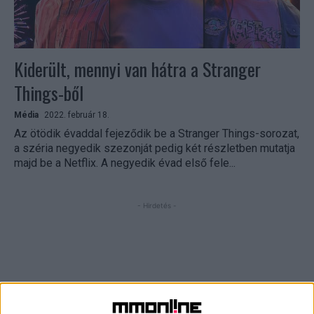
Kiderült, mennyi van hátra a Stranger
Things-ből
Média
2022. február 18.
Az ötödik évaddal fejeződik be a Stranger Things-sorozat,
a széria negyedik szezonját pedig két részletben mutatja
majd be a Netflix. A negyedik évad első fele...
- Hirdetés -