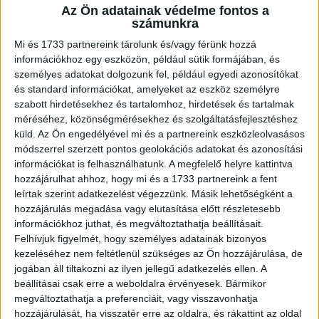
Az Ön adatainak védelme fontos a
A RADIOCAFÉN
számunkra
Mi és 1733 partnereink tárolunk és/vagy férünk hozzá
információkhoz egy eszközön, például sütik formájában, és
személyes adatokat dolgozunk fel, például egyedi azonosítókat
és standard információkat, amelyeket az eszköz személyre
szabott hirdetésekhez és tartalomhoz, hirdetések és tartalmak
méréséhez, közönségmérésekhez és szolgáltatásfejlesztéshez
küld.
Az Ön engedélyével mi és a partnereink eszközleolvasásos
módszerrel szerzett pontos geolokációs adatokat és azonosítási
információkat is felhasználhatunk. A megfelelő helyre kattintva
hozzájárulhat ahhoz, hogy mi és a 1733 partnereink a fent
Korábbi adások
leírtak szerint adatkezelést végezzünk. Másik lehetőségként a
hozzájárulás megadása vagy elutasítása előtt részletesebb
A rovat támogatói:
információkhoz juthat, és megváltoztathatja beállításait.
Felhívjuk figyelmét, hogy személyes adatainak bizonyos
kezeléséhez nem feltétlenül szükséges az Ön hozzájárulása, de
jogában áll tiltakozni az ilyen jellegű adatkezelés ellen. A
beállításai csak erre a weboldalra érvényesek. Bármikor
megváltoztathatja a preferenciáit, vagy visszavonhatja
hozzájárulását, ha visszatér erre az oldalra, és rákattint az oldal