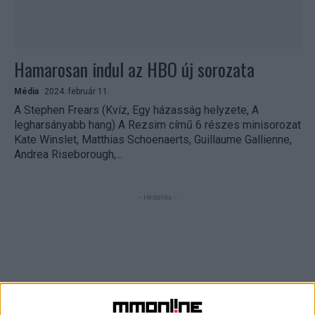
Hamarosan indul az HBO új sorozata
Média
2024. február 11.
A Stephen Frears (Kvíz, Egy házasság helyzete, A
legharsányabb hang) A Rezsim című 6 részes minisorozat
Kate Winslet, Matthias Schoenaerts, Guillaume Gallienne,
Andrea Riseborough,...
- Hirdetés -