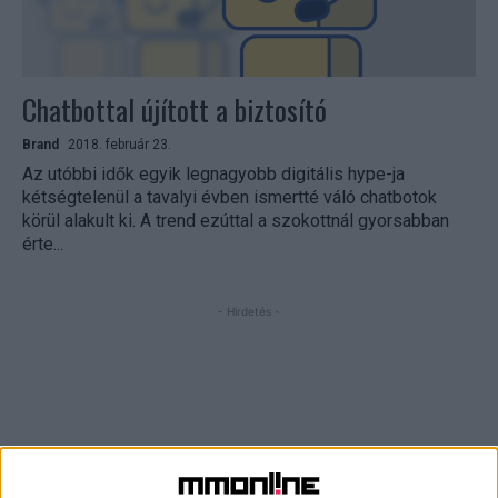
Chatbottal újított a biztosító
Brand
2018. február 23.
Az utóbbi idők egyik legnagyobb digitális hype-ja
kétségtelenül a tavalyi évben ismertté váló chatbotok
körül alakult ki. A trend ezúttal a szokottnál gyorsabban
érte...
- Hirdetés -