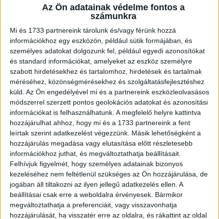
Az Ön adatainak védelme fontos a
A RADIOCAFÉN
számunkra
Mi és 1733 partnereink tárolunk és/vagy férünk hozzá
információkhoz egy eszközön, például sütik formájában, és
személyes adatokat dolgozunk fel, például egyedi azonosítókat
és standard információkat, amelyeket az eszköz személyre
szabott hirdetésekhez és tartalomhoz, hirdetések és tartalmak
méréséhez, közönségmérésekhez és szolgáltatásfejlesztéshez
küld.
Az Ön engedélyével mi és a partnereink eszközleolvasásos
módszerrel szerzett pontos geolokációs adatokat és azonosítási
információkat is felhasználhatunk. A megfelelő helyre kattintva
hozzájárulhat ahhoz, hogy mi és a 1733 partnereink a fent
Korábbi adások
leírtak szerint adatkezelést végezzünk. Másik lehetőségként a
hozzájárulás megadása vagy elutasítása előtt részletesebb
A rovat támogatói:
információkhoz juthat, és megváltoztathatja beállításait.
Felhívjuk figyelmét, hogy személyes adatainak bizonyos
kezeléséhez nem feltétlenül szükséges az Ön hozzájárulása, de
jogában áll tiltakozni az ilyen jellegű adatkezelés ellen. A
beállításai csak erre a weboldalra érvényesek. Bármikor
megváltoztathatja a preferenciáit, vagy visszavonhatja
hozzájárulását, ha visszatér erre az oldalra, és rákattint az oldal