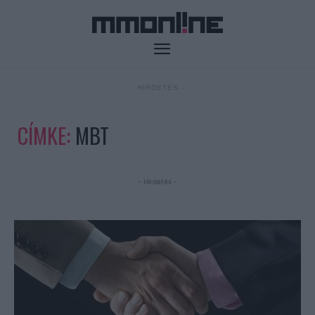
- HIRDETÉS -
CÍMKE:
MBT
- Hirdetés -