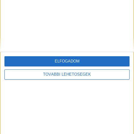
világszerte. A kollekció része Leonardo...
ELFOGADOM
TOVÁBBI LEHETŐSÉGEK
Hírlevél
feliratkozás
Iratkozz fel napi hírlevelünkre és kerülj képbe a média, az
ügynökségi és a reklám világ legfontosabb híreivel.