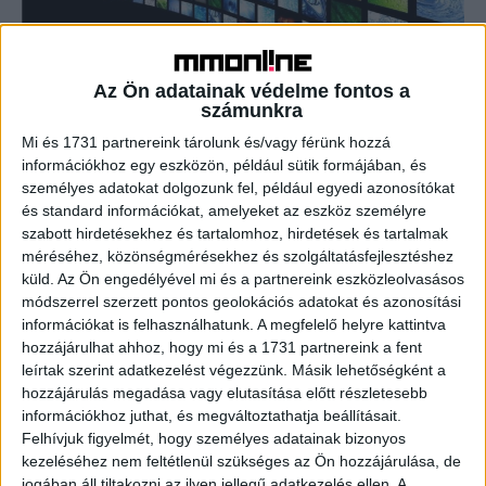
Átformálják a műsorterjesztési szektort az
Az Ön adatainak védelme fontos a
új technológiák
számunkra
Mi és 1731 partnereink tárolunk és/vagy férünk hozzá
Tv/Rádió
2019. május 27.
információkhoz egy eszközön, például sütik formájában, és
A régiónkban egyelőre még kiegészítő szolgáltatásként
személyes adatokat dolgozunk fel, például egyedi azonosítókat
használt OTT megoldások egy évtizeden belül itt is
és standard információkat, amelyeket az eszköz személyre
beérhetnek, és megelőzhetik a hagyományos
szabott hirdetésekhez és tartalomhoz, hirdetések és tartalmak
műsorterjesztési platformokat, részben az 5G...
méréséhez, közönségmérésekhez és szolgáltatásfejlesztéshez
küld.
Az Ön engedélyével mi és a partnereink eszközleolvasásos
módszerrel szerzett pontos geolokációs adatokat és azonosítási
- Hirdetés -
információkat is felhasználhatunk. A megfelelő helyre kattintva
hozzájárulhat ahhoz, hogy mi és a 1731 partnereink a fent
leírtak szerint adatkezelést végezzünk. Másik lehetőségként a
hozzájárulás megadása vagy elutasítása előtt részletesebb
információkhoz juthat, és megváltoztathatja beállításait.
Felhívjuk figyelmét, hogy személyes adatainak bizonyos
kezeléséhez nem feltétlenül szükséges az Ön hozzájárulása, de
jogában áll tiltakozni az ilyen jellegű adatkezelés ellen. A