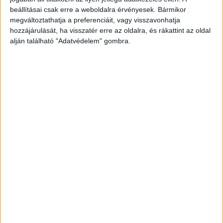
beállításai csak erre a weboldalra érvényesek. Bármikor
A RADIOCAFÉN
megváltoztathatja a preferenciáit, vagy visszavonhatja
hozzájárulását, ha visszatér erre az oldalra, és rákattint az oldal
alján található "Adatvédelem" gombra.
Korábbi adások
A rovat támogatói: