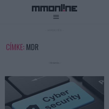
- HIRDETÉS -
CÍMKE:
MDR
- Hirdetés -