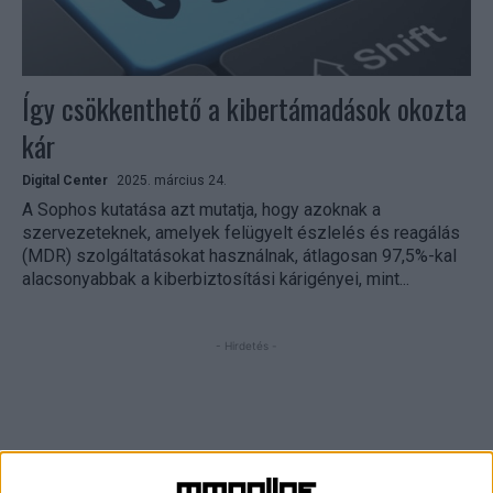
Így csökkenthető a kibertámadások okozta
kár
Digital Center
2025. március 24.
A Sophos kutatása azt mutatja, hogy azoknak a
szervezeteknek, amelyek felügyelt észlelés és reagálás
(MDR) szolgáltatásokat használnak, átlagosan 97,5%-kal
alacsonyabbak a kiberbiztosítási kárigényei, mint...
- Hirdetés -