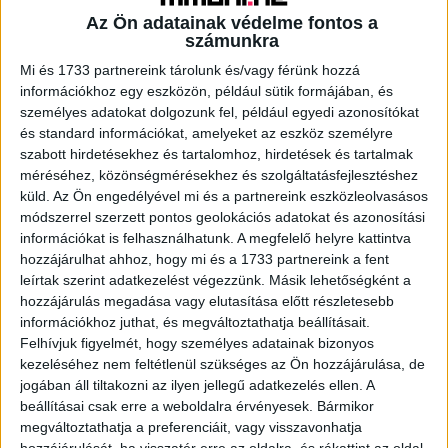
Az Ön adatainak védelme fontos a
számunkra
A RADIOCAFÉN
Mi és 1733 partnereink tárolunk és/vagy férünk hozzá
információkhoz egy eszközön, például sütik formájában, és
személyes adatokat dolgozunk fel, például egyedi azonosítókat
és standard információkat, amelyeket az eszköz személyre
szabott hirdetésekhez és tartalomhoz, hirdetések és tartalmak
méréséhez, közönségmérésekhez és szolgáltatásfejlesztéshez
küld.
Az Ön engedélyével mi és a partnereink eszközleolvasásos
módszerrel szerzett pontos geolokációs adatokat és azonosítási
információkat is felhasználhatunk. A megfelelő helyre kattintva
hozzájárulhat ahhoz, hogy mi és a 1733 partnereink a fent
leírtak szerint adatkezelést végezzünk. Másik lehetőségként a
Korábbi adások
hozzájárulás megadása vagy elutasítása előtt részletesebb
információkhoz juthat, és megváltoztathatja beállításait.
A rovat támogatói:
Felhívjuk figyelmét, hogy személyes adatainak bizonyos
kezeléséhez nem feltétlenül szükséges az Ön hozzájárulása, de
jogában áll tiltakozni az ilyen jellegű adatkezelés ellen. A
beállításai csak erre a weboldalra érvényesek. Bármikor
megváltoztathatja a preferenciáit, vagy visszavonhatja