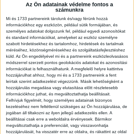
Az Ön adatainak védelme fontos a
A RADIOCAFÉN
számunkra
Mi és 1733 partnereink tárolunk és/vagy férünk hozzá
információkhoz egy eszközön, például sütik formájában, és
személyes adatokat dolgozunk fel, például egyedi azonosítókat
és standard információkat, amelyeket az eszköz személyre
szabott hirdetésekhez és tartalomhoz, hirdetések és tartalmak
méréséhez, közönségmérésekhez és szolgáltatásfejlesztéshez
küld.
Az Ön engedélyével mi és a partnereink eszközleolvasásos
módszerrel szerzett pontos geolokációs adatokat és azonosítási
információkat is felhasználhatunk. A megfelelő helyre kattintva
hozzájárulhat ahhoz, hogy mi és a 1733 partnereink a fent
Korábbi adások
leírtak szerint adatkezelést végezzünk. Másik lehetőségként a
hozzájárulás megadása vagy elutasítása előtt részletesebb
A rovat támogatói:
információkhoz juthat, és megváltoztathatja beállításait.
Felhívjuk figyelmét, hogy személyes adatainak bizonyos
kezeléséhez nem feltétlenül szükséges az Ön hozzájárulása, de
jogában áll tiltakozni az ilyen jellegű adatkezelés ellen. A
beállításai csak erre a weboldalra érvényesek. Bármikor
megváltoztathatja a preferenciáit, vagy visszavonhatja
hozzájárulását, ha visszatér erre az oldalra, és rákattint az oldal