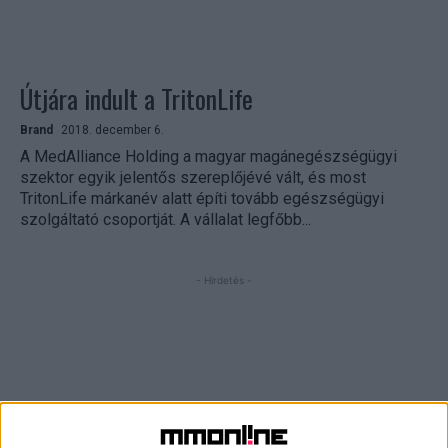
Útjára indult a TritonLife
Brand
2018. december 6.
A MedAlliance Holding a magyar magánegészségügyi
szektor egyik jelentős szereplőjévé vált, és most
TritonLife márkanév alatt építi tovább egészségügyi
szolgáltató csoportját. A vállalat legfőbb...
- Hirdetés -