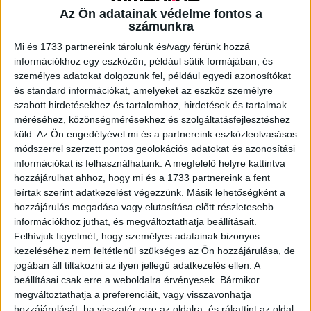
Az Ön adatainak védelme fontos a
számunkra
A RADIOCAFÉN
Mi és 1733 partnereink tárolunk és/vagy férünk hozzá
információkhoz egy eszközön, például sütik formájában, és
személyes adatokat dolgozunk fel, például egyedi azonosítókat
és standard információkat, amelyeket az eszköz személyre
szabott hirdetésekhez és tartalomhoz, hirdetések és tartalmak
méréséhez, közönségmérésekhez és szolgáltatásfejlesztéshez
küld.
Az Ön engedélyével mi és a partnereink eszközleolvasásos
módszerrel szerzett pontos geolokációs adatokat és azonosítási
információkat is felhasználhatunk. A megfelelő helyre kattintva
hozzájárulhat ahhoz, hogy mi és a 1733 partnereink a fent
leírtak szerint adatkezelést végezzünk. Másik lehetőségként a
hozzájárulás megadása vagy elutasítása előtt részletesebb
Korábbi adások
információkhoz juthat, és megváltoztathatja beállításait.
Felhívjuk figyelmét, hogy személyes adatainak bizonyos
A rovat támogatói:
kezeléséhez nem feltétlenül szükséges az Ön hozzájárulása, de
jogában áll tiltakozni az ilyen jellegű adatkezelés ellen. A
beállításai csak erre a weboldalra érvényesek. Bármikor
megváltoztathatja a preferenciáit, vagy visszavonhatja
hozzájárulását, ha visszatér erre az oldalra, és rákattint az oldal