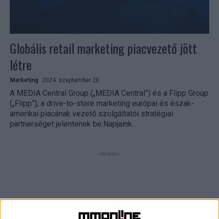
Globális retail marketing piacvezető jött
létre
Marketing
2024. szeptember 20.
A MEDIA Central Group („MEDIA Central”) és a Flipp Group
(„Flipp”), a drive-to-store marketing európai és észak-
amerikai piacának vezető szolgáltatói stratégiai
partnerséget jelentenek be.Napjaink...
- Hirdetés -