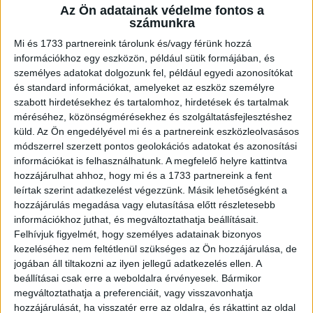
A RADIOCAFÉN
Az Ön adatainak védelme fontos a
számunkra
Mi és 1733 partnereink tárolunk és/vagy férünk hozzá
információkhoz egy eszközön, például sütik formájában, és
személyes adatokat dolgozunk fel, például egyedi azonosítókat
és standard információkat, amelyeket az eszköz személyre
szabott hirdetésekhez és tartalomhoz, hirdetések és tartalmak
méréséhez, közönségmérésekhez és szolgáltatásfejlesztéshez
küld.
Az Ön engedélyével mi és a partnereink eszközleolvasásos
módszerrel szerzett pontos geolokációs adatokat és azonosítási
információkat is felhasználhatunk. A megfelelő helyre kattintva
Korábbi adások
hozzájárulhat ahhoz, hogy mi és a 1733 partnereink a fent
leírtak szerint adatkezelést végezzünk. Másik lehetőségként a
A rovat támogatói:
hozzájárulás megadása vagy elutasítása előtt részletesebb
információkhoz juthat, és megváltoztathatja beállításait.
Felhívjuk figyelmét, hogy személyes adatainak bizonyos
kezeléséhez nem feltétlenül szükséges az Ön hozzájárulása, de
jogában áll tiltakozni az ilyen jellegű adatkezelés ellen. A
beállításai csak erre a weboldalra érvényesek. Bármikor
megváltoztathatja a preferenciáit, vagy visszavonhatja
hozzájárulását, ha visszatér erre az oldalra, és rákattint az oldal