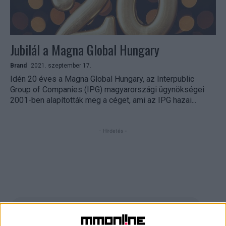
Jubilál a Magna Global Hungary
Brand
2021. szeptember 17.
Idén 20 éves a Magna Global Hungary, az Interpublic
Group of Companies (IPG) magyarországi ügynökségei
2001-ben alapították meg a céget, ami az IPG hazai...
- Hirdetés -