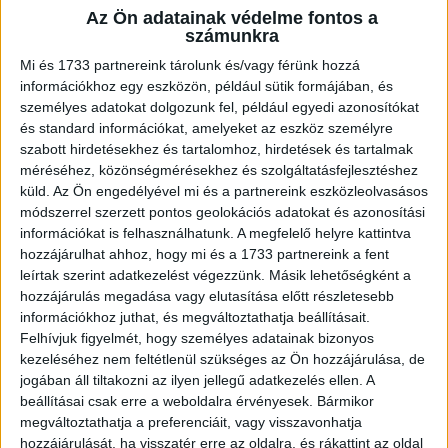
Az Ön adatainak védelme fontos a
számunkra
A RADIOCAFÉN
Mi és 1733 partnereink tárolunk és/vagy férünk hozzá
információkhoz egy eszközön, például sütik formájában, és
személyes adatokat dolgozunk fel, például egyedi azonosítókat
és standard információkat, amelyeket az eszköz személyre
szabott hirdetésekhez és tartalomhoz, hirdetések és tartalmak
méréséhez, közönségmérésekhez és szolgáltatásfejlesztéshez
küld.
Az Ön engedélyével mi és a partnereink eszközleolvasásos
módszerrel szerzett pontos geolokációs adatokat és azonosítási
információkat is felhasználhatunk. A megfelelő helyre kattintva
hozzájárulhat ahhoz, hogy mi és a 1733 partnereink a fent
leírtak szerint adatkezelést végezzünk. Másik lehetőségként a
Korábbi adások
hozzájárulás megadása vagy elutasítása előtt részletesebb
információkhoz juthat, és megváltoztathatja beállításait.
A rovat támogatói:
Felhívjuk figyelmét, hogy személyes adatainak bizonyos
kezeléséhez nem feltétlenül szükséges az Ön hozzájárulása, de
jogában áll tiltakozni az ilyen jellegű adatkezelés ellen. A
beállításai csak erre a weboldalra érvényesek. Bármikor
megváltoztathatja a preferenciáit, vagy visszavonhatja
hozzájárulását, ha visszatér erre az oldalra, és rákattint az oldal