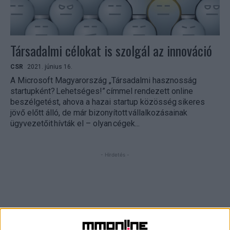
Társadalmi célokat is szolgál az innováció
CSR
2021. június 16.
A Microsoft Magyarország „Társadalmi hasznosság
startupként? Lehetséges!” címmel rendezett online
beszélgetést, ahova a hazai startup közösség sikeres
jövő előtt álló, de már bizonyított vállalkozásainak
ügyvezetőit hívták el – olyan cégek...
- Hirdetés -