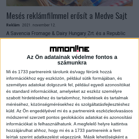
Mesés reklámfilmmel erősít a Medve Sajt
Reklám
2021. november 12.
A Savencia Fromage & Dairy Hungary Zrt. és a Republic
együttműködésében készült reklámfilm november 8-tól
látható a televíziók képernyőjén. A 30 másodperces TVC
a...
Az Ön adatainak védelme fontos a
számunkra
Mi és 1733 partnereink tárolunk és/vagy férünk hozzá
információkhoz egy eszközön, például sütik formájában, és
személyes adatokat dolgozunk fel, például egyedi azonosítókat
és standard információkat, amelyeket az eszköz személyre
szabott hirdetésekhez és tartalomhoz, hirdetések és tartalmak
méréséhez, közönségmérésekhez és szolgáltatásfejlesztéshez
küld.
Az Ön engedélyével mi és a partnereink eszközleolvasásos
módszerrel szerzett pontos geolokációs adatokat és azonosítási
információkat is felhasználhatunk. A megfelelő helyre kattintva
Magyar művészekkel ünnepel a Medve sajt
hozzájárulhat ahhoz, hogy mi és a 1733 partnereink a fent
leírtak szerint adatkezelést végezzünk. Másik lehetőségként a
Brand
2020. augusztus 27.