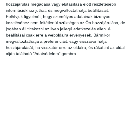
hozzájárulás megadása vagy elutasítása előtt részletesebb
Idén lett 90 éves a magyarok örök kedvenc kockasajtja, a
információkhoz juthat, és megváltoztathatja beállításait.
kezdetektől Magyarországon gyártott Medve sajt. A
Felhívjuk figyelmét, hogy személyes adatainak bizonyos
márka alapítója, Stauffer Frigyes honosította meg
kezeléséhez nem feltétlenül szükséges az Ön hozzájárulása, de
hazánkban az...
jogában áll tiltakozni az ilyen jellegű adatkezelés ellen. A
beállításai csak erre a weboldalra érvényesek. Bármikor
megváltoztathatja a preferenciáit, vagy visszavonhatja
hozzájárulását, ha visszatér erre az oldalra, és rákattint az oldal
alján található "Adatvédelem" gombra.
A HPS-sel kampányol a Medve
Reklám
2020. május 12.
Az apró örömök fontosságát hangsúlyozza a HPS
Communication Medve sajtnak készített legújabb
kampánya. A koncepció, amivel az ügynökség megnyerte