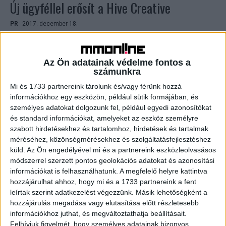
Új ügyféllel erősít a Hive Creative
PR
2017. december 18.
A PR és munkáltatói márka építésére szakosodott Hive
Creative nyerte a Staffino kommunikációs tenderét. Az
ügynökség decembertől látja el a megbízást, stratégiai
Az Ön adatainak védelme fontos a
tervezés és...
számunkra
Mi és 1733 partnereink tárolunk és/vagy férünk hozzá
információkhoz egy eszközön, például sütik formájában, és
személyes adatokat dolgozunk fel, például egyedi azonosítókat
és standard információkat, amelyeket az eszköz személyre
szabott hirdetésekhez és tartalomhoz, hirdetések és tartalmak
méréséhez, közönségmérésekhez és szolgáltatásfejlesztéshez
küld.
Az Ön engedélyével mi és a partnereink eszközleolvasásos
módszerrel szerzett pontos geolokációs adatokat és azonosítási
információkat is felhasználhatunk. A megfelelő helyre kattintva
hozzájárulhat ahhoz, hogy mi és a 1733 partnereink a fent
Az ACG-t választotta az E.ON Hungária
leírtak szerint adatkezelést végezzünk. Másik lehetőségként a
hozzájárulás megadása vagy elutasítása előtt részletesebb
Reklám
2017. december 4.
információkhoz juthat, és megváltoztathatja beállításait.
Az ACG Reklámügynökség kapott megbízást az E.ON
Felhívjuk figyelmét, hogy személyes adatainak bizonyos