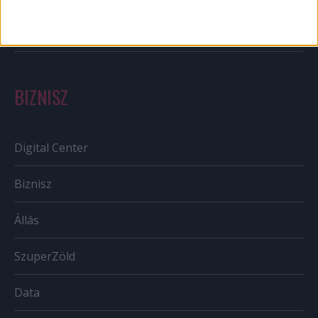
Tv/Rádió
BIZNISZ
Digital Center
Biznisz
Állás
SzuperZöld
Data