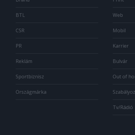
BTL
Web
CSR
Mobil
PR
Karrier
Reklám
Bulvár
Sportbiznisz
Out of h
Országmárka
Szabályo
Tv/Rádió