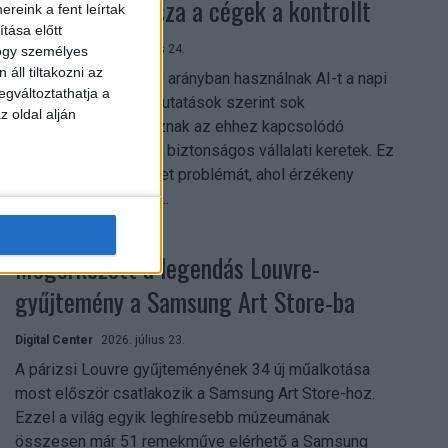
szerezhetik vissza a cégek a kontrollt
reink a fent leírtak
tása előtt
Digital Center
2026. július 24.
hogy személyes
áll tiltakozni az
A munkavállalók nagy arányban használnak AI-t a napi
egváltoztathatja a
munkában, ám friss kutatások szerint sok
z oldal alján
szervezetnél hiányoznak az ehhez kapcsolódó
világos irányelvek és biztonságos vállalati keretek. Ez
különösen ott jelenthet problémát, ahol érzékeny
üzleti információkkal...
Megérkezett a legendás Louvre-
gyűjtemény a Samsung Art Store-ba
Digital Center
2026. július 23.
A párizsi Louvre gyűjteményének 34 új műalkotása
most először csatlakozik a Samsung Art Store-hoz.
Ezzel a világ egyik leghíresebb múzeumának
összesen már 51 remekműve elérhető a Samsung