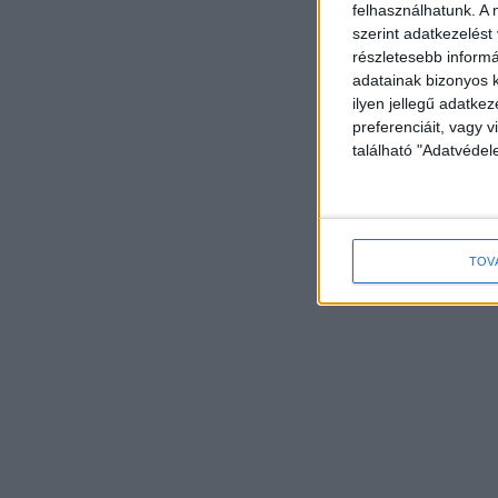
felhasználhatunk. A 
szerint adatkezelést
részletesebb informác
adatainak bizonyos k
ilyen jellegű adatke
preferenciáit, vagy v
található "Adatvéde
TOV