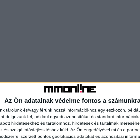
Az Ön adatainak védelme fontos a számunkr
nk tárolunk és/vagy férünk hozzá információkhoz egy eszközön, példáu
t dolgozunk fel, például egyedi azonosítókat és standard információk
abott hirdetésekhez és tartalomhoz, hirdetések és tartalmak méréséhe
és szolgáltatásfejlesztéshez küld.
Az Ön engedélyével mi és a partne
dszerrel szerzett pontos geolokációs adatokat és azonosítási informác