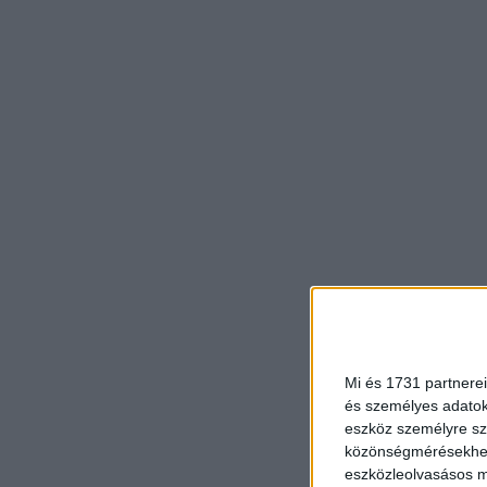
Mi és 1731 partnerei
és személyes adatoka
eszköz személyre sz
közönségmérésekhez 
eszközleolvasásos mó