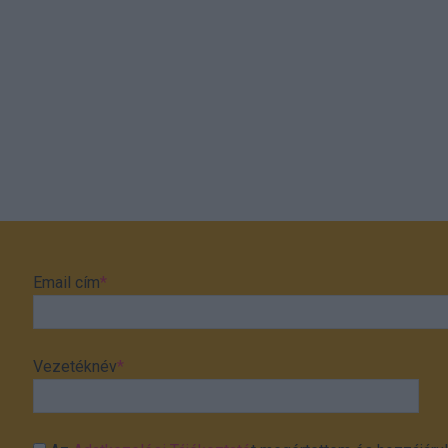
Email cím
*
Vezetéknév
*