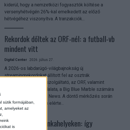
kiderül, hogy a nemzetközi fogyasztók költése a
versenyhétvégén 26%-kal emelkedett az előző
hétvégéhez viszonyítva. A tranzakciók...
Rekordok dőltek az ORF-nél: a futball-vb
mindent vitt
Digital Center
2026. július 27.
A 2026-os labdarúgó-világbajnokság új
streamingrekordokat állított fel az osztrák
közszolgálati műsorszolgáltató, az ORF, valamint
technológiai leányvállalata, a Big Blue Marble számára
a
– írja a Broadband TV News. A döntő mérkőzés során
l sütik formájában,
az átlagos nézőszám elérte...
at, amelyeket az
z,
Shadow AI a munkahelyeken: így
reink
iókat is