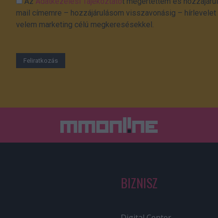
Az
Adatkezelési Tájékoztató
t megértettem és hozzájárul
mail címemre – hozzájárulásom visszavonásig – hírlevelet k
velem marketing célú megkeresésekkel.
BIZNISZ
Digital Center