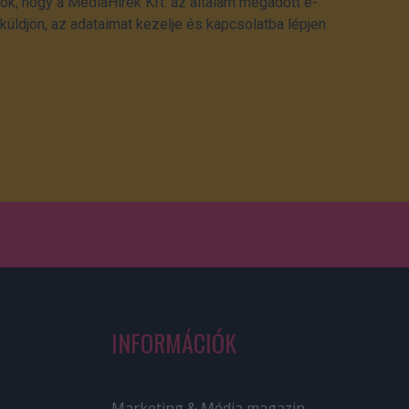
ok, hogy a MédiaHírek Kft. az általam megadott e-
üldjön, az adataimat kezelje és kapcsolatba lépjen
INFORMÁCIÓK
Marketing & Média magazin