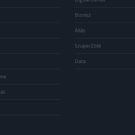
Biznisz
Állás
SzuperZöld
Data
ome
zás