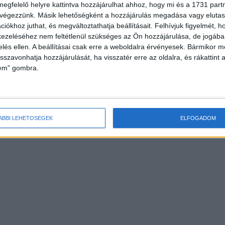
megfelelő helyre kattintva hozzájárulhat ahhoz, hogy mi és a 1731 partne
 végezzünk. Másik lehetőségként a hozzájárulás megadása vagy elutasí
iókhoz juthat, és megváltoztathatja beállításait.
Felhívjuk figyelmét, 
ezeléséhez nem feltétlenül szükséges az Ön hozzájárulása, de jogában 
zelés ellen. A beállításai csak erre a weboldalra érvényesek. Bármikor m
isszavonhatja hozzájárulását, ha visszatér erre az oldalra, és rákattint a
lem" gombra.
ÁBBI LEHETŐSÉGEK
ELFOGADOM