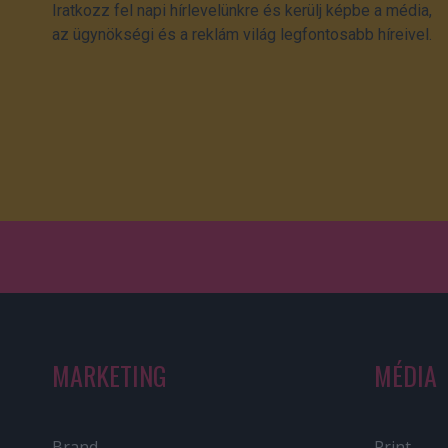
Iratkozz fel napi hírlevelünkre és kerülj képbe a média,
az ügynökségi és a reklám világ legfontosabb híreivel.
MARKETING
MÉDIA
Brand
Print