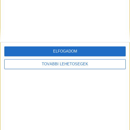
ELFOGADOM
Hírlevél
TOVÁBBI LEHETŐSÉGEK
feliratkozás
Iratkozz fel napi hírlevelünkre és kerülj képbe a média, az
ügynökségi és a reklám világ legfontosabb híreivel.