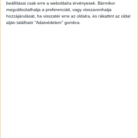
beállításai csak erre a weboldalra érvényesek. Bármikor
megváltoztathatja a preferenciáit, vagy visszavonhatja
hozzájárulását, ha visszatér erre az oldalra, és rákattint az oldal
alján található "Adatvédelem" gombra.
Korábbi adások
A rovat támogatói: