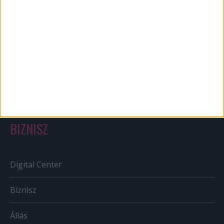
Bulvár
Out of home
Szabályozás
Tv/Rádió
BIZNISZ
Digital Center
Biznisz
Állás