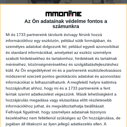
Életre kelnek a gasztromagazin receptjei
Az Ön adatainak védelme fontos a
Print
2019. április 17.
számunkra
Igazi különlegességet rejt magában az április 12-én
Mi és 1733 partnereink tárolunk és/vagy férünk hozzá
megjelent Meglepetés Mentes Konyha legújabb
információkhoz egy eszközön, például sütik formájában, és
lapszáma. A szerkesztőség az innováció jegyében az
személyes adatokat dolgozunk fel, például egyedi azonosítókat
elsők között vezeti be a...
és standard információkat, amelyeket az eszköz személyre
szabott hirdetésekhez és tartalomhoz, hirdetések és tartalmak
méréséhez, közönségmérésekhez és szolgáltatásfejlesztéshez
- Hirdetés -
küld.
Az Ön engedélyével mi és a partnereink eszközleolvasásos
módszerrel szerzett pontos geolokációs adatokat és azonosítási
információkat is felhasználhatunk. A megfelelő helyre kattintva
hozzájárulhat ahhoz, hogy mi és a 1733 partnereink a fent
leírtak szerint adatkezelést végezzünk. Másik lehetőségként a
hozzájárulás megadása vagy elutasítása előtt részletesebb
információkhoz juthat, és megváltoztathatja beállításait.
Felhívjuk figyelmét, hogy személyes adatainak bizonyos
kezeléséhez nem feltétlenül szükséges az Ön hozzájárulása, de
A RADIOCAFÉN
jogában áll tiltakozni az ilyen jellegű adatkezelés ellen. A