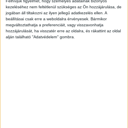
Hatmillió eurós befektetést kap a Barion
Felhívjuk figyelmét, hogy személyes adatainak bizonyos
kezeléséhez nem feltétlenül szükséges az Ön hozzájárulása, de
Web
2017. december 12.
jogában áll tiltakozni az ilyen jellegű adatkezelés ellen. A
Hatmillió eurót fektet a cseh alapítású Home Credit Group
beállításai csak erre a weboldalra érvényesek. Bármikor
az online és mobilfizetési megoldásokat fejlesztő Barion
megváltoztathatja a preferenciáit, vagy visszavonhatja
Zrt.-be. A magyar cég a az európai fizetési...
hozzájárulását, ha visszatér erre az oldalra, és rákattint az oldal
alján található "Adatvédelem" gombra.
- Hirdetés -
A RADIOCAFÉN