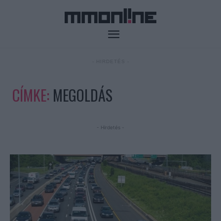
- HIRDETÉS -
CÍMKE:
MEGOLDÁS
- Hirdetés -