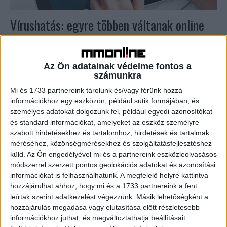
Vírushatás: egyre többen váltanak online
bankolásra
Biznisz
2020. március 26.
Az Ön adatainak védelme fontos a
Egyre több ügyfél használja az online banki megoldásokat,
számunkra
és a bankautomatáknál kevesebb a készpénzfelvétel a
Mi és 1733 partnereink tárolunk és/vagy férünk hozzá
koronavírus-járvány miatt a hazai bankok tapasztalatai
információkhoz egy eszközön, például sütik formájában, és
szerint. A CIB Bank...
személyes adatokat dolgozunk fel, például egyedi azonosítókat
és standard információkat, amelyeket az eszköz személyre
szabott hirdetésekhez és tartalomhoz, hirdetések és tartalmak
méréséhez, közönségmérésekhez és szolgáltatásfejlesztéshez
küld.
Az Ön engedélyével mi és a partnereink eszközleolvasásos
módszerrel szerzett pontos geolokációs adatokat és azonosítási
információkat is felhasználhatunk. A megfelelő helyre kattintva
hozzájárulhat ahhoz, hogy mi és a 1733 partnereink a fent
leírtak szerint adatkezelést végezzünk. Másik lehetőségként a
hozzájárulás megadása vagy elutasítása előtt részletesebb
információkhoz juthat, és megváltoztathatja beállításait.