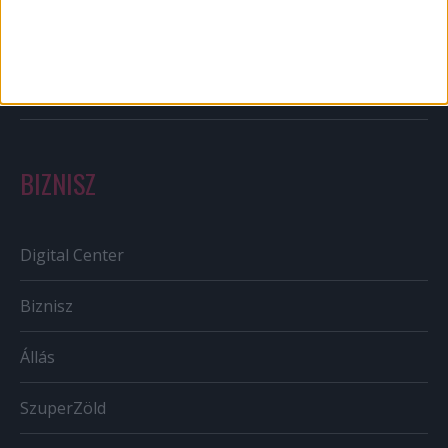
Szabályozás
Tv/Rádió
BIZNISZ
Digital Center
Biznisz
Állás
SzuperZöld