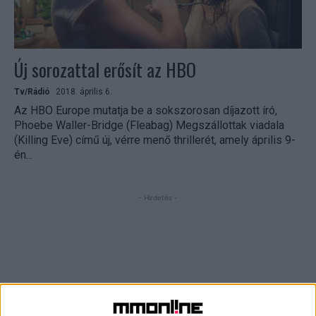
Új sorozattal erősít az HBO
Tv/Rádió
2018. április 6.
Az HBO Europe mutatja be a sokszorosan díjazott író,
Phoebe Waller-Bridge (Fleabag) Megszállottak viadala
(Killing Eve) című új, vérre menő thrillerét, amely április 9-
én...
- Hirdetés -