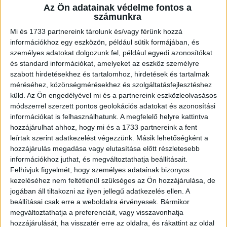
Az Ön adatainak védelme fontos a
A RADIOCAFÉN
számunkra
Mi és 1733 partnereink tárolunk és/vagy férünk hozzá
információkhoz egy eszközön, például sütik formájában, és
személyes adatokat dolgozunk fel, például egyedi azonosítókat
és standard információkat, amelyeket az eszköz személyre
szabott hirdetésekhez és tartalomhoz, hirdetések és tartalmak
méréséhez, közönségmérésekhez és szolgáltatásfejlesztéshez
küld.
Az Ön engedélyével mi és a partnereink eszközleolvasásos
módszerrel szerzett pontos geolokációs adatokat és azonosítási
információkat is felhasználhatunk. A megfelelő helyre kattintva
hozzájárulhat ahhoz, hogy mi és a 1733 partnereink a fent
Korábbi adások
leírtak szerint adatkezelést végezzünk. Másik lehetőségként a
hozzájárulás megadása vagy elutasítása előtt részletesebb
A rovat támogatói:
információkhoz juthat, és megváltoztathatja beállításait.
Felhívjuk figyelmét, hogy személyes adatainak bizonyos
kezeléséhez nem feltétlenül szükséges az Ön hozzájárulása, de
jogában áll tiltakozni az ilyen jellegű adatkezelés ellen. A
beállításai csak erre a weboldalra érvényesek. Bármikor
megváltoztathatja a preferenciáit, vagy visszavonhatja
hozzájárulását, ha visszatér erre az oldalra, és rákattint az oldal