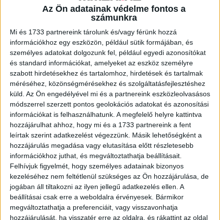
Az Ön adatainak védelme fontos a
A RADIOCAFÉN
számunkra
Mi és 1733 partnereink tárolunk és/vagy férünk hozzá
információkhoz egy eszközön, például sütik formájában, és
személyes adatokat dolgozunk fel, például egyedi azonosítókat
és standard információkat, amelyeket az eszköz személyre
szabott hirdetésekhez és tartalomhoz, hirdetések és tartalmak
méréséhez, közönségmérésekhez és szolgáltatásfejlesztéshez
küld.
Az Ön engedélyével mi és a partnereink eszközleolvasásos
módszerrel szerzett pontos geolokációs adatokat és azonosítási
információkat is felhasználhatunk. A megfelelő helyre kattintva
hozzájárulhat ahhoz, hogy mi és a 1733 partnereink a fent
Korábbi adások
leírtak szerint adatkezelést végezzünk. Másik lehetőségként a
hozzájárulás megadása vagy elutasítása előtt részletesebb
A rovat támogatói:
információkhoz juthat, és megváltoztathatja beállításait.
Felhívjuk figyelmét, hogy személyes adatainak bizonyos
kezeléséhez nem feltétlenül szükséges az Ön hozzájárulása, de
jogában áll tiltakozni az ilyen jellegű adatkezelés ellen. A
beállításai csak erre a weboldalra érvényesek. Bármikor
megváltoztathatja a preferenciáit, vagy visszavonhatja
hozzájárulását, ha visszatér erre az oldalra, és rákattint az oldal