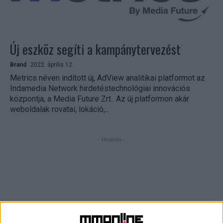
Új eszköz segíti a kampánytervezést
Brand
2022. április 12.
Metrics néven indított új, AdView analitikai platformot az
Indamedia Network hirdetéstechnológiai innovációs
központja, a Media Future Zrt.. Az új platformon akár
weboldalak rovatai, lokáció,...
- Hirdetés -