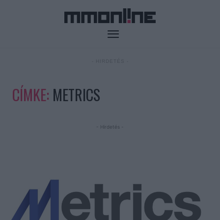
- HIRDETÉS -
CÍMKE:
METRICS
- Hirdetés -