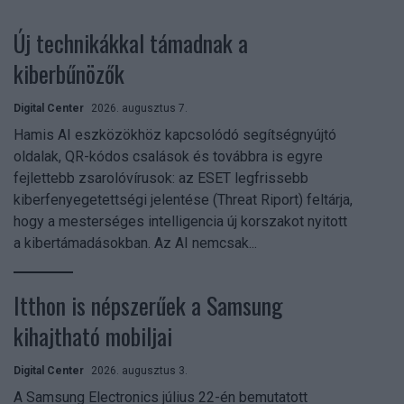
Új technikákkal támadnak a
kiberbűnözők
Digital Center
2026. augusztus 7.
Hamis AI eszközökhöz kapcsolódó segítségnyújtó
oldalak, QR-kódos csalások és továbbra is egyre
fejlettebb zsarolóvírusok: az ESET legfrissebb
kiberfenyegetettségi jelentése (Threat Riport) feltárja,
hogy a mesterséges intelligencia új korszakot nyitott
a kibertámadásokban. Az AI nemcsak...
Itthon is népszerűek a Samsung
kihajtható mobiljai
Digital Center
2026. augusztus 3.
A Samsung Electronics július 22-én bemutatott