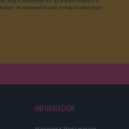
ok, hogy a MédiaHírek Kft. az általam megadott e-
üldjön, az adataimat kezelje és kapcsolatba lépjen
INFORMÁCIÓK
Marketing & Média magazin