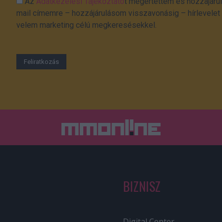
Az
Adatkezelési Tájékoztató
t megértettem és hozzájárul
mail címemre – hozzájárulásom visszavonásig – hírlevelet k
velem marketing célú megkeresésekkel.
BIZNISZ
Digital Center