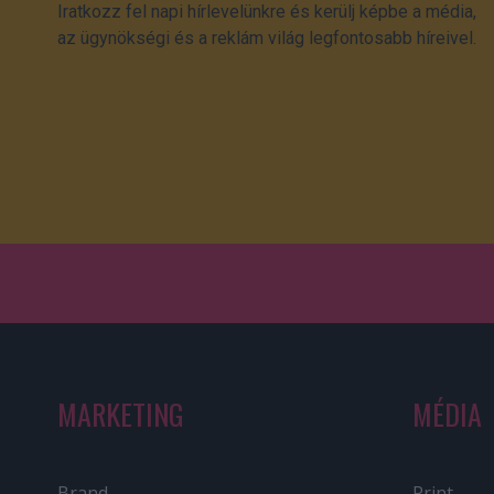
Iratkozz fel napi hírlevelünkre és kerülj képbe a média,
az ügynökségi és a reklám világ legfontosabb híreivel.
MARKETING
MÉDIA
Brand
Print