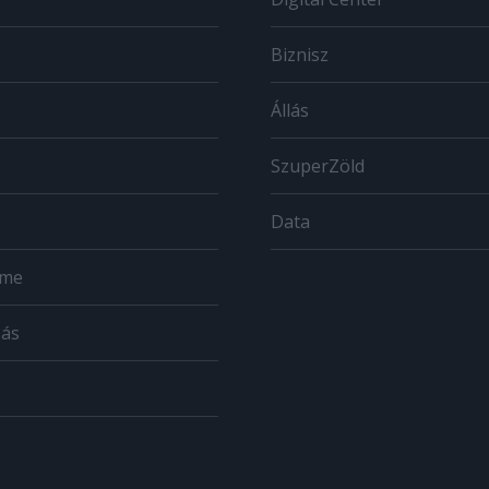
Biznisz
Állás
SzuperZöld
Data
ome
zás