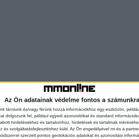
Az Ön adatainak védelme fontos a számunkr
nk tárolunk és/vagy férünk hozzá információkhoz egy eszközön, példáu
t dolgozunk fel, például egyedi azonosítókat és standard információk
abott hirdetésekhez és tartalomhoz, hirdetések és tartalmak méréséhe
és szolgáltatásfejlesztéshez küld.
Az Ön engedélyével mi és a partne
dszerrel szerzett pontos geolokációs adatokat és azonosítási informác