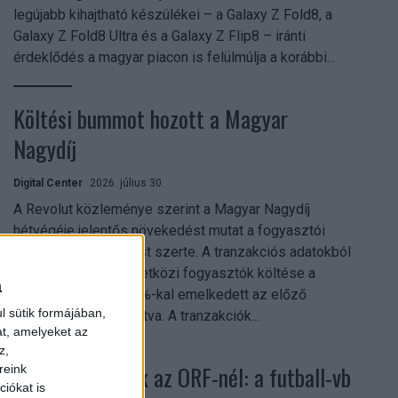
legújabb kihajtható készülékei – a Galaxy Z Fold8, a
Galaxy Z Fold8 Ultra és a Galaxy Z Flip8 – iránti
érdeklődés a magyar piacon is felülmúlja a korábbi...
Költési bummot hozott a Magyar
Nagydíj
Digital Center
2026. július 30.
A Revolut közleménye szerint a Magyar Nagydíj
hétvégéje jelentős növekedést mutat a fogyasztói
aktivitásban Budapest szerte. A tranzakciós adatokból
kiderül, hogy a nemzetközi fogyasztók költése a
a
versenyhétvégén 26%-kal emelkedett az előző
l sütik formájában,
hétvégéhez viszonyítva. A tranzakciók...
at, amelyeket az
z,
Rekordok dőltek az ORF-nél: a futball-vb
reink
iókat is