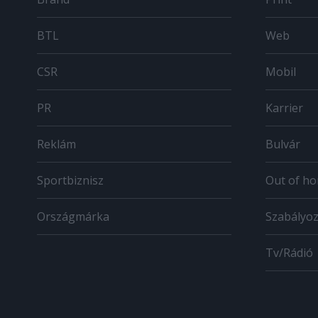
BTL
Web
CSR
Mobil
PR
Karrier
Reklám
Bulvár
Sportbiznisz
Out of h
Országmárka
Szabályo
Tv/Rádió