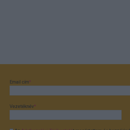
Email cím
*
Vezetéknév
*