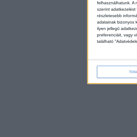
felhasználhatunk. A 
szerint adatkezelést
részletesebb informác
adatainak bizonyos k
ilyen jellegű adatke
preferenciáit, vagy v
található "Adatvéde
TOV