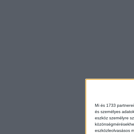
Mi és 1733 partnerei
és személyes adatoka
eszköz személyre sz
közönségmérésekhez 
eszközleolvasásos mó