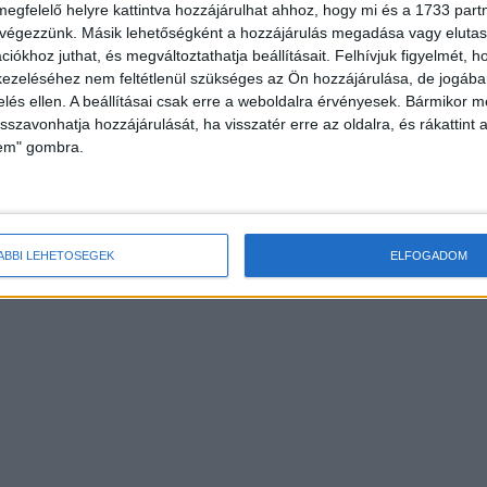
megfelelő helyre kattintva hozzájárulhat ahhoz, hogy mi és a 1733 partne
 végezzünk. Másik lehetőségként a hozzájárulás megadása vagy elutasí
iókhoz juthat, és megváltoztathatja beállításait.
Felhívjuk figyelmét, 
ezeléséhez nem feltétlenül szükséges az Ön hozzájárulása, de jogában 
zelés ellen. A beállításai csak erre a weboldalra érvényesek. Bármikor m
isszavonhatja hozzájárulását, ha visszatér erre az oldalra, és rákattint a
lem" gombra.
ÁBBI LEHETŐSÉGEK
ELFOGADOM