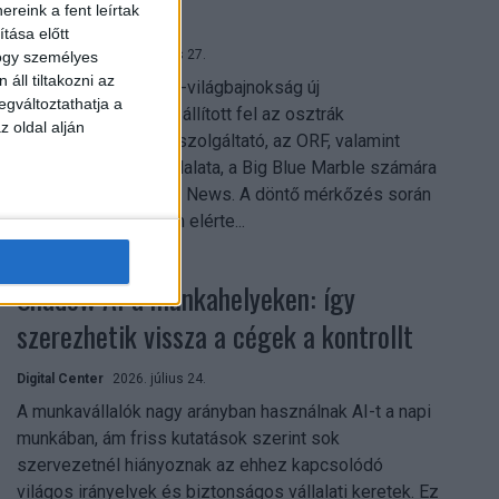
mindent vitt
reink a fent leírtak
tása előtt
Digital Center
2026. július 27.
hogy személyes
áll tiltakozni az
A 2026-os labdarúgó-világbajnokság új
egváltoztathatja a
streamingrekordokat állított fel az osztrák
z oldal alján
közszolgálati műsorszolgáltató, az ORF, valamint
technológiai leányvállalata, a Big Blue Marble számára
– írja a Broadband TV News. A döntő mérkőzés során
az átlagos nézőszám elérte...
Shadow AI a munkahelyeken: így
szerezhetik vissza a cégek a kontrollt
Digital Center
2026. július 24.
A munkavállalók nagy arányban használnak AI-t a napi
munkában, ám friss kutatások szerint sok
szervezetnél hiányoznak az ehhez kapcsolódó
világos irányelvek és biztonságos vállalati keretek. Ez