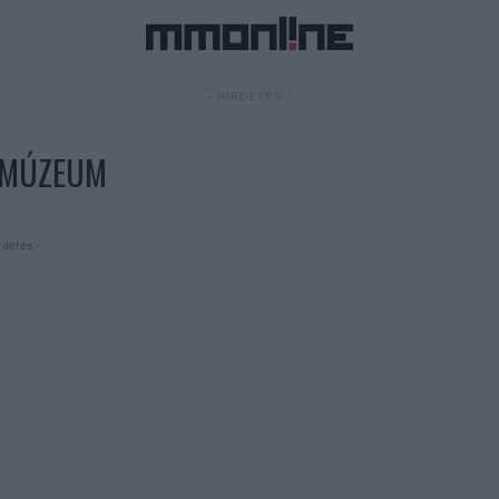
- HIRDETÉS -
 MÚZEUM
rdetés -