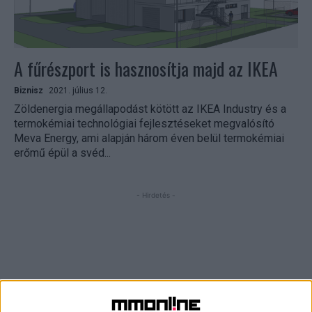
A fűrészport is hasznosítja majd az IKEA
Biznisz
2021. július 12.
Zöldenergia megállapodást kötött az IKEA Industry és a
termokémiai technológiai fejlesztéseket megvalósító
Meva Energy, ami alapján három éven belül termokémiai
erőmű épül a svéd...
- Hirdetés -