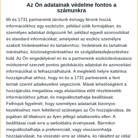
Az Ön adatainak védelme fontos a
A RADIOCAFÉN
számunkra
Mi és 1731 partnereink tárolunk és/vagy férünk hozzá
információkhoz egy eszközön, például sütik formájában, és
személyes adatokat dolgozunk fel, például egyedi azonosítókat
és standard információkat, amelyeket az eszköz személyre
szabott hirdetésekhez és tartalomhoz, hirdetések és tartalmak
méréséhez, közönségmérésekhez és szolgáltatásfejlesztéshez
küld.
Az Ön engedélyével mi és a partnereink eszközleolvasásos
módszerrel szerzett pontos geolokációs adatokat és azonosítási
információkat is felhasználhatunk. A megfelelő helyre kattintva
hozzájárulhat ahhoz, hogy mi és a 1731 partnereink a fent
Korábbi adások
leírtak szerint adatkezelést végezzünk. Másik lehetőségként a
hozzájárulás megadása vagy elutasítása előtt részletesebb
A rovat támogatói:
információkhoz juthat, és megváltoztathatja beállításait.
Felhívjuk figyelmét, hogy személyes adatainak bizonyos
kezeléséhez nem feltétlenül szükséges az Ön hozzájárulása, de
jogában áll tiltakozni az ilyen jellegű adatkezelés ellen. A
beállításai csak erre a weboldalra érvényesek. Bármikor
megváltoztathatja a preferenciáit, vagy visszavonhatja
hozzájárulását, ha visszatér erre az oldalra, és rákattint az oldal