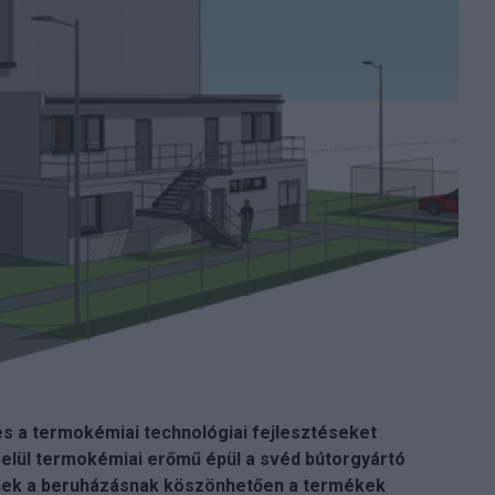
és a termokémiai technológiai fejlesztéseket
elül termokémiai erőmű épül a svéd bútorgyártó
nnek a beruházásnak köszönhetően a termékek