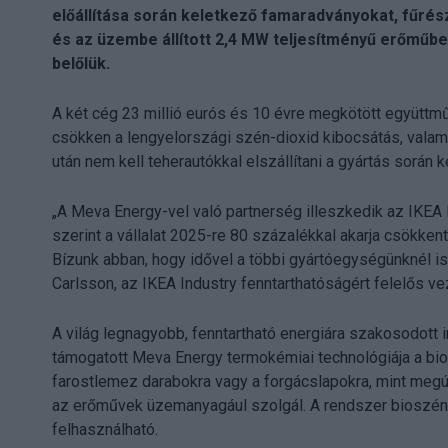
előállítása során keletkező famaradványokat, fűrés
és az üzembe állított 2,4 MW teljesítményű erőműbe
belőlük.
A két cég 23 millió eurós és 10 évre megkötött együttm
csökken a lengyelországi szén-dioxid kibocsátás, valami
után nem kell teherautókkal elszállítani a gyártás során k
„A Meva Energy-vel való partnerség illeszkedik az IKEA 
szerint a vállalat 2025-re 80 százalékkal akarja csökke
Bízunk abban, hogy idővel a többi gyártóegységünknél is
Carlsson, az IKEA Industry fenntarthatóságért felelős ve
A világ legnagyobb, fenntartható energiára szakosodott 
támogatott Meva Energy termokémiai technológiája a bio
farostlemez darabokra vagy a forgácslapokra, mint megúj
az erőművek üzemanyagául szolgál. A rendszer bioszént i
felhasználható.