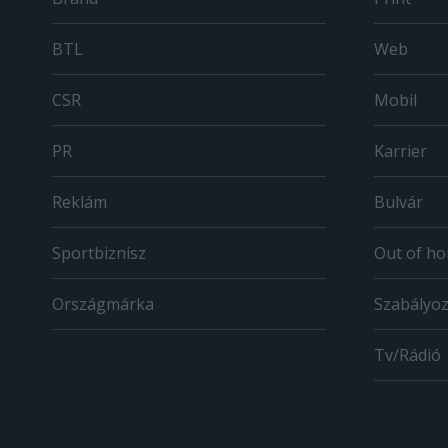
BTL
Web
CSR
Mobil
PR
Karrier
Reklám
Bulvár
Sportbiznisz
Out of h
Országmárka
Szabályo
Tv/Rádió