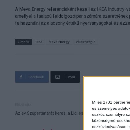
A Meva Energy referenciaként kezeli az IKEA Industry-v
amellyel a faalapú feldolgozóipar számára szeretnének p
felhasználni az alacsony értékű nyersanyagokat és ezzel 
CÍMKÉK
Ikea
Meva Energy
zöldenergia
Facebook
Email
Mi és 1731 partnerei
Előző cikk
és személyes adatoka
Az év Szupertanárát keresi a Lidl és a Dívány
eszköz személyre sz
közönségmérésekhez 
eszközleolvasásos mó