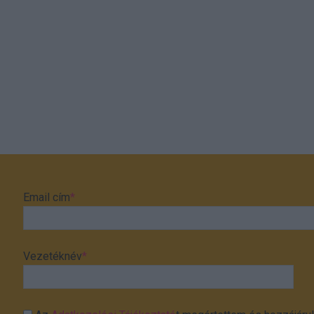
Email cím
*
Vezetéknév
*