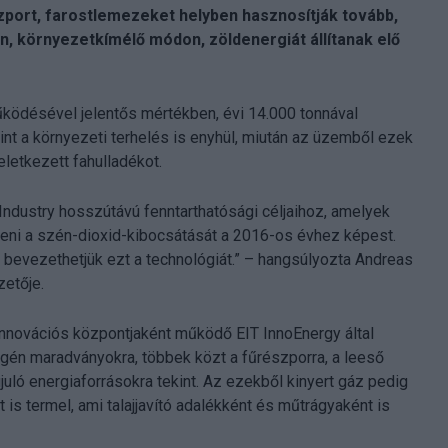
zport, farostlemezeket helyben hasznosítják tovább,
n, környezetkímélő módon, zöldenergiát állítanak elő
űködésével jelentős mértékben, évi 14.000 tonnával
nt a környezeti terhelés is enyhül, miután az üzemből ezek
eletkezett fahulladékot.
Industry hosszútávú fenntarthatósági céljaihoz, amelyek
nteni a szén-dioxid-kibocsátását a 2016-os évhez képest.
 bevezethetjük ezt a technológiát.” – hangsúlyozta Andreas
zetője.
innovációs központjaként működő EIT InnoEnergy által
gén maradványokra, többek közt a fűrészporra, a leeső
uló energiaforrásokra tekint. Az ezekből kinyert gáz pedig
s termel, ami talajjavító adalékként és műtrágyaként is