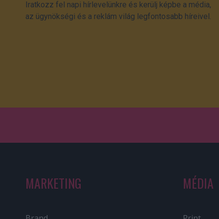
Iratkozz fel napi hírlevelünkre és kerülj képbe a média,
az ügynökségi és a reklám világ legfontosabb híreivel.
MARKETING
MÉDIA
Brand
Print