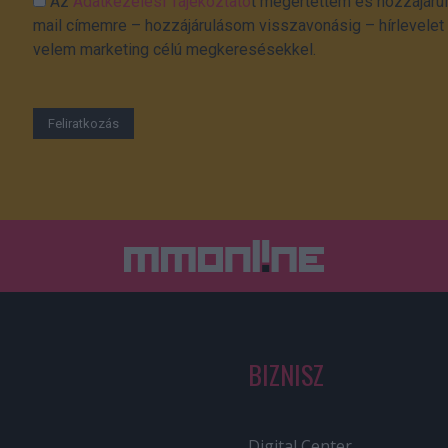
Az
Adatkezelési Tájékoztató
t megértettem és hozzájárul
mail címemre – hozzájárulásom visszavonásig – hírlevelet k
velem marketing célú megkeresésekkel.
BIZNISZ
Digital Center