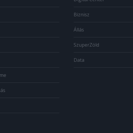
Biznisz
Állás
SzuperZöld
Data
ome
zás