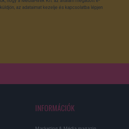
ok, hogy a MédiaHírek Kft. az általam megadott e-
üldjön, az adataimat kezelje és kapcsolatba lépjen
INFORMÁCIÓK
Marketing & Média magazin