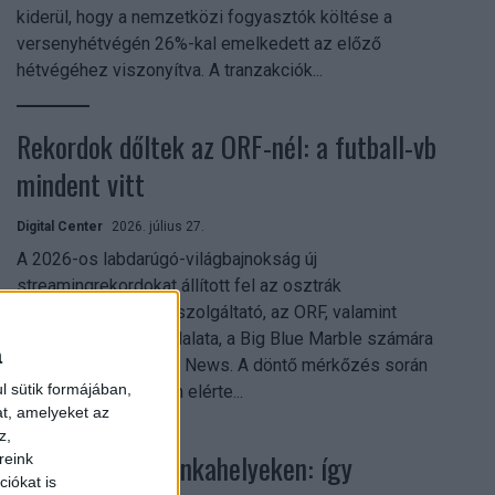
kiderül, hogy a nemzetközi fogyasztók költése a
versenyhétvégén 26%-kal emelkedett az előző
hétvégéhez viszonyítva. A tranzakciók...
Rekordok dőltek az ORF-nél: a futball-vb
mindent vitt
Digital Center
2026. július 27.
A 2026-os labdarúgó-világbajnokság új
streamingrekordokat állított fel az osztrák
közszolgálati műsorszolgáltató, az ORF, valamint
technológiai leányvállalata, a Big Blue Marble számára
a
– írja a Broadband TV News. A döntő mérkőzés során
l sütik formájában,
az átlagos nézőszám elérte...
at, amelyeket az
z,
Shadow AI a munkahelyeken: így
reink
iókat is