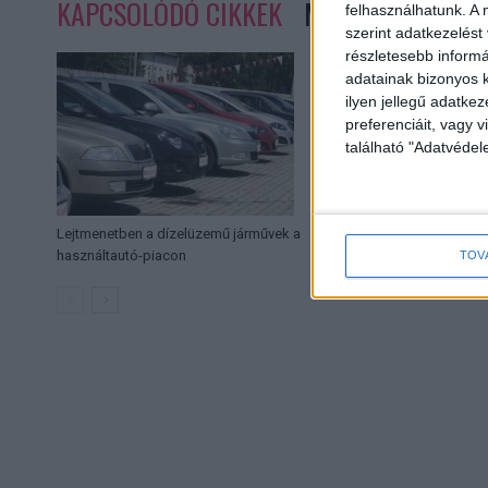
KAPCSOLÓDÓ CIKKEK
MORE FROM AUT
felhasználhatunk. A 
szerint adatkezelést
részletesebb informác
adatainak bizonyos k
ilyen jellegű adatke
preferenciáit, vagy v
található "Adatvéde
Lejtmenetben a dízelüzemű járművek a
Még egy érv az elek
használtautó-piacon
TOV