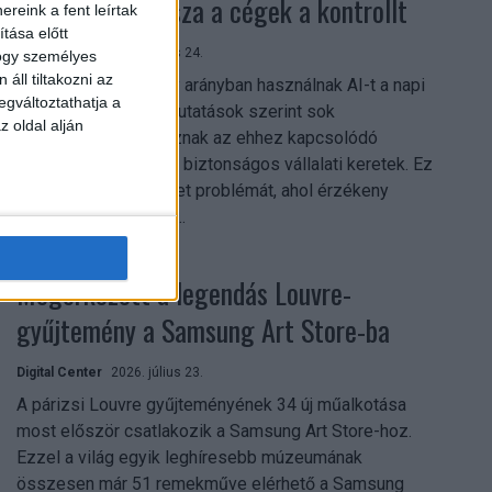
szerezhetik vissza a cégek a kontrollt
reink a fent leírtak
tása előtt
Digital Center
2026. július 24.
hogy személyes
áll tiltakozni az
A munkavállalók nagy arányban használnak AI-t a napi
egváltoztathatja a
munkában, ám friss kutatások szerint sok
z oldal alján
szervezetnél hiányoznak az ehhez kapcsolódó
világos irányelvek és biztonságos vállalati keretek. Ez
különösen ott jelenthet problémát, ahol érzékeny
üzleti információkkal...
Megérkezett a legendás Louvre-
gyűjtemény a Samsung Art Store-ba
Digital Center
2026. július 23.
A párizsi Louvre gyűjteményének 34 új műalkotása
most először csatlakozik a Samsung Art Store-hoz.
Ezzel a világ egyik leghíresebb múzeumának
összesen már 51 remekműve elérhető a Samsung