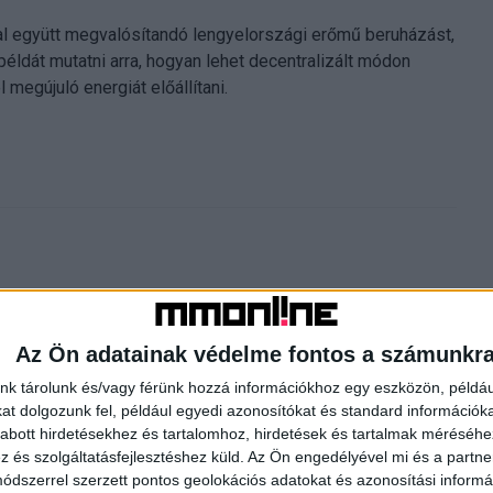
al együtt megvalósítandó lengyelországi erőmű beruházást,
éldát mutatni arra, hogyan lehet decentralizált módon
megújuló energiát előállítani.
Az Ön adatainak védelme fontos a számunkr
nk tárolunk és/vagy férünk hozzá információkhoz egy eszközön, példáu
Következő cikk
t dolgozunk fel, például egyedi azonosítókat és standard információk
Egyre fontosabb a rugalmas munkavégzés
abott hirdetésekhez és tartalomhoz, hirdetések és tartalmak méréséhe
és szolgáltatásfejlesztéshez küld.
Az Ön engedélyével mi és a partne
dszerrel szerzett pontos geolokációs adatokat és azonosítási informác