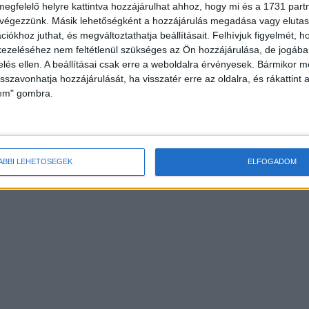
HOR
megfelelő helyre kattintva hozzájárulhat ahhoz, hogy mi és a 1731 partne
 végezzünk. Másik lehetőségként a hozzájárulás megadása vagy elutasí
iókhoz juthat, és megváltoztathatja beállításait.
Felhívjuk figyelmét, 
ezeléséhez nem feltétlenül szükséges az Ön hozzájárulása, de jogában 
zelés ellen. A beállításai csak erre a weboldalra érvényesek. Bármikor m
isszavonhatja hozzájárulását, ha visszatér erre az oldalra, és rákattint a
lem" gombra.
tromos autók mellett
Kitart a lízingpiac lendülete
ÁBBI LEHETŐSÉGEK
ELFOGADOM