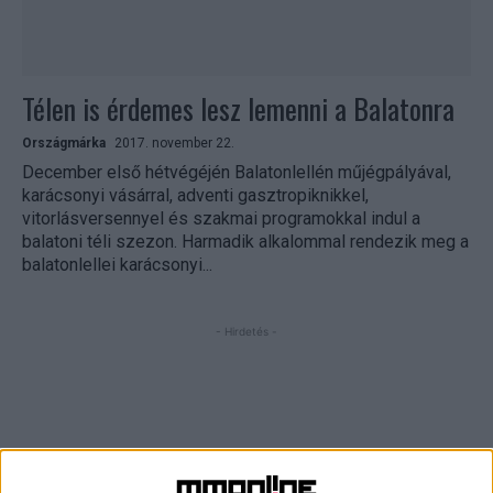
Télen is érdemes lesz lemenni a Balatonra
Országmárka
2017. november 22.
December első hétvégéjén Balatonlellén műjégpályával,
karácsonyi vásárral, adventi gasztropiknikkel,
vitorlásversennyel és szakmai programokkal indul a
balatoni téli szezon. Harmadik alkalommal rendezik meg a
balatonlellei karácsonyi...
- Hirdetés -