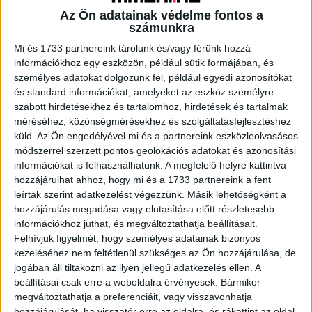
Az Ön adatainak védelme fontos a
számunkra
A RADIOCAFÉN
Mi és 1733 partnereink tárolunk és/vagy férünk hozzá
információkhoz egy eszközön, például sütik formájában, és
személyes adatokat dolgozunk fel, például egyedi azonosítókat
és standard információkat, amelyeket az eszköz személyre
szabott hirdetésekhez és tartalomhoz, hirdetések és tartalmak
méréséhez, közönségmérésekhez és szolgáltatásfejlesztéshez
küld.
Az Ön engedélyével mi és a partnereink eszközleolvasásos
módszerrel szerzett pontos geolokációs adatokat és azonosítási
információkat is felhasználhatunk. A megfelelő helyre kattintva
hozzájárulhat ahhoz, hogy mi és a 1733 partnereink a fent
leírtak szerint adatkezelést végezzünk. Másik lehetőségként a
Korábbi adások
hozzájárulás megadása vagy elutasítása előtt részletesebb
információkhoz juthat, és megváltoztathatja beállításait.
A rovat támogatói:
Felhívjuk figyelmét, hogy személyes adatainak bizonyos
kezeléséhez nem feltétlenül szükséges az Ön hozzájárulása, de
jogában áll tiltakozni az ilyen jellegű adatkezelés ellen. A
beállításai csak erre a weboldalra érvényesek. Bármikor
megváltoztathatja a preferenciáit, vagy visszavonhatja
hozzájárulását, ha visszatér erre az oldalra, és rákattint az oldal