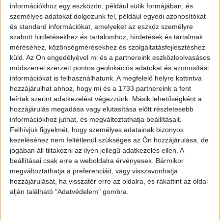
információkhoz egy eszközön, például sütik formájában, és
hajnalban leállás várható a MinDig TV és MinDig TV Extra
személyes adatokat dolgozunk fel, például egyedi azonosítókat
szolgáltatásokban. A...
és standard információkat, amelyeket az eszköz személyre
szabott hirdetésekhez és tartalomhoz, hirdetések és tartalmak
méréséhez, közönségmérésekhez és szolgáltatásfejlesztéshez
küld.
Az Ön engedélyével mi és a partnereink eszközleolvasásos
módszerrel szerzett pontos geolokációs adatokat és azonosítási
információkat is felhasználhatunk. A megfelelő helyre kattintva
hozzájárulhat ahhoz, hogy mi és a 1733 partnereink a fent
leírtak szerint adatkezelést végezzünk. Másik lehetőségként a
hozzájárulás megadása vagy elutasítása előtt részletesebb
információkhoz juthat, és megváltoztathatja beállításait.
Felhívjuk figyelmét, hogy személyes adatainak bizonyos
A teljes AMCNI CNE-portfólió a MinDig TV
kezeléséhez nem feltétlenül szükséges az Ön hozzájárulása, de
Extra kínálatában
jogában áll tiltakozni az ilyen jellegű adatkezelés ellen. A
beállításai csak erre a weboldalra érvényesek. Bármikor
megváltoztathatja a preferenciáit, vagy visszavonhatja
Tv/Rádió
2020. augusztus 7.
hozzájárulását, ha visszatér erre az oldalra, és rákattint az oldal
Az AMC Networks International - Central and Northern
alján található "Adatvédelem" gombra.
Europe (AMCNI CNE), valamint az Antenna Hungária Zrt.
sok évre kiterjedő, hosszú távú megállapodást kötöttek,
amelynek...