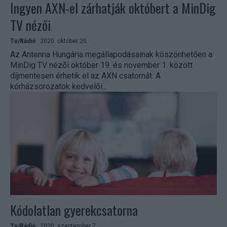
Ingyen AXN-el zárhatják októbert a MinDig
TV nézői
Tv/Rádió
2020. október 20.
Az Antenna Hungária megállapodásainak köszönhetően a
MinDig TV nézői október 19. és november 1. között
díjmentesen érhetik el az AXN csatornát. A
kórházsorozatok kedvelői...
Kódolatlan gyerekcsatorna
Tv/Rádió
2020. szeptember 7.