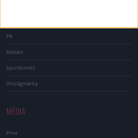
BTL
CSR
PR
Reklám
Sportbiznisz
Országmárka
MÉDIA
Print