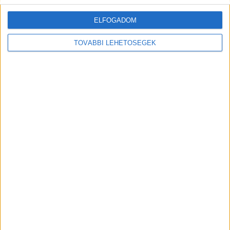
ELFOGADOM
TOVÁBBI LEHETŐSÉGEK
Újabb kódolatlan kódolatlan csatornák
Tv/Rádió
2020. március 4.
Márciusban is nagysikerű filmek várják a MinDig TV
nézőit. Március 1-30. között a FILM4, március 1-15.
között pedig a Prime csatornák érhetőek el kódolatlanul...
1
2
3
- Hirdetés -