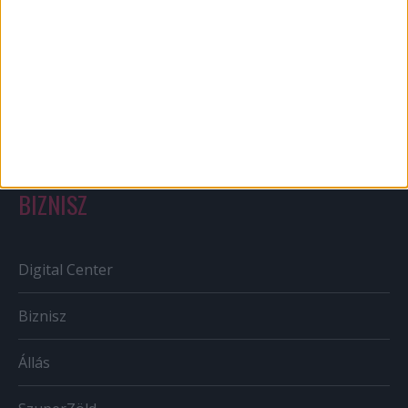
Out of home
Szabályozás
Tv/Rádió
BIZNISZ
Digital Center
Biznisz
Állás