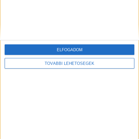
ELFOGADOM
Hírlevél
TOVÁBBI LEHETŐSÉGEK
feliratkozás
Iratkozz fel napi hírlevelünkre és kerülj képbe a média, az
ügynökségi és a reklám világ legfontosabb híreivel.
Email cím
*