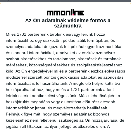
Újabb kütyük az egészségért
Archív
2017. augusztus 7.
Az Ön adatainak védelme fontos a
Ha egészségesebb mindennapokra vágyunk, a sikeres
számunkra
életmódváltás titka, hogy reális célokat tűzünk ki magunk
elé. Ha korábban nem sportoltunk rendszeresen, építsünk
Mi és 1731 partnereink tárolunk és/vagy férünk hozzá
be apró változtatásokat...
információkhoz egy eszközön, például sütik formájában, és
személyes adatokat dolgozunk fel, például egyedi azonosítókat
és standard információkat, amelyeket az eszköz személyre
- Hirdetés -
szabott hirdetésekhez és tartalomhoz, hirdetések és tartalmak
méréséhez, közönségmérésekhez és szolgáltatásfejlesztéshez
küld.
Az Ön engedélyével mi és a partnereink eszközleolvasásos
módszerrel szerzett pontos geolokációs adatokat és azonosítási
információkat is felhasználhatunk. A megfelelő helyre kattintva
hozzájárulhat ahhoz, hogy mi és a 1731 partnereink a fent
leírtak szerint adatkezelést végezzünk. Másik lehetőségként a
hozzájárulás megadása vagy elutasítása előtt részletesebb
információkhoz juthat, és megváltoztathatja beállításait.
A RADIOCAFÉN
Felhívjuk figyelmét, hogy személyes adatainak bizonyos
kezeléséhez nem feltétlenül szükséges az Ön hozzájárulása, de
jogában áll tiltakozni az ilyen jellegű adatkezelés ellen. A