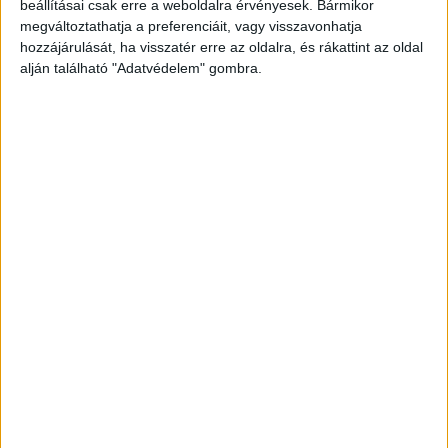
beállításai csak erre a weboldalra érvényesek. Bármikor
megváltoztathatja a preferenciáit, vagy visszavonhatja
hozzájárulását, ha visszatér erre az oldalra, és rákattint az oldal
alján található "Adatvédelem" gombra.
Korábbi adások
A rovat támogatói:
Még több podcast