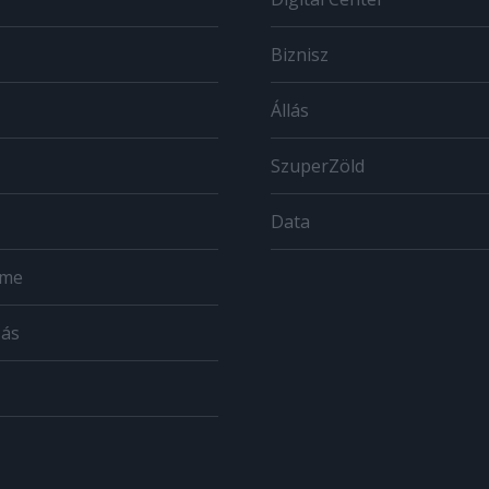
Biznisz
Állás
SzuperZöld
Data
ome
zás