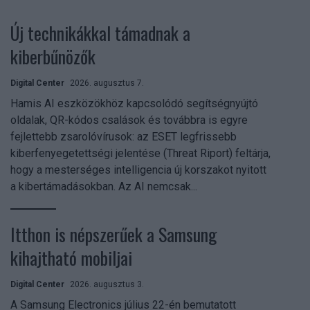
Új technikákkal támadnak a
kiberbűnözők
Digital Center
2026. augusztus 7.
Hamis AI eszközökhöz kapcsolódó segítségnyújtó
oldalak, QR-kódos csalások és továbbra is egyre
fejlettebb zsarolóvírusok: az ESET legfrissebb
kiberfenyegetettségi jelentése (Threat Riport) feltárja,
hogy a mesterséges intelligencia új korszakot nyitott
a kibertámadásokban. Az AI nemcsak...
Itthon is népszerűek a Samsung
kihajtható mobiljai
Digital Center
2026. augusztus 3.
A Samsung Electronics július 22-én bemutatott