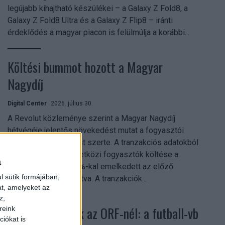
legújabb kihajtható készülékei – a Galaxy Z Fold8, a
Galaxy Z Fold8 Ultra és a Galaxy Z Flip8 – iránti
érdeklődés a magyar piacon is felülmúlja a korábbi...
Költési bummot hozott a Magyar
Nagydíj
Digital Center
2026. július 30.
A Revolut közleménye szerint a Magyar Nagydíj
hétvégéje jelentős növekedést mutat a fogyasztói
aktivitásban Budapest szerte. A tranzakciós adatokból
kiderül, hogy a nemzetközi fogyasztók költése a
a
versenyhétvégén 26%-kal emelkedett az előző
l sütik formájában,
hétvégéhez viszonyítva. A tranzakciók...
at, amelyeket az
z,
Rekordok dőltek az ORF-nél: a futball-vb
reink
iókat is