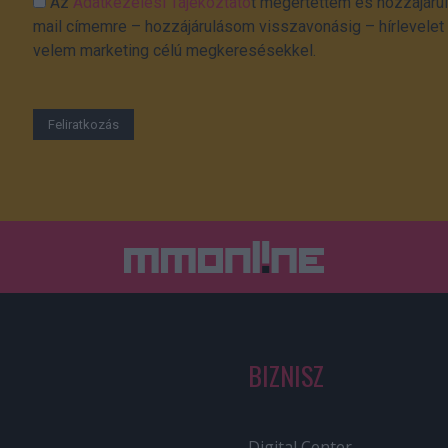
Az
Adatkezelési Tájékoztató
t megértettem és hozzájárul
mail címemre – hozzájárulásom visszavonásig – hírlevelet k
velem marketing célú megkeresésekkel.
BIZNISZ
Digital Center