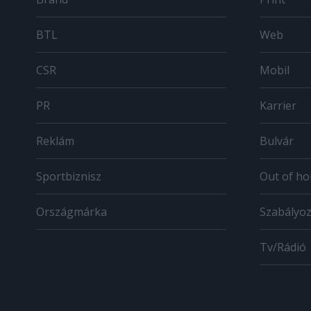
BTL
Web
CSR
Mobil
PR
Karrier
Reklám
Bulvár
Sportbiznisz
Out of h
Országmárka
Szabályo
Tv/Rádió