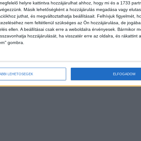
megfelelő helyre kattintva hozzájárulhat ahhoz, hogy mi és a 1733 partne
 végezzünk. Másik lehetőségként a hozzájárulás megadása vagy elutasí
iókhoz juthat, és megváltoztathatja beállításait.
Felhívjuk figyelmét, 
ezeléséhez nem feltétlenül szükséges az Ön hozzájárulása, de jogában 
zelés ellen. A beállításai csak erre a weboldalra érvényesek. Bármikor m
isszavonhatja hozzájárulását, ha visszatér erre az oldalra, és rákattint a
lem" gombra.
ÁBBI LEHETŐSÉGEK
ELFOGADOM