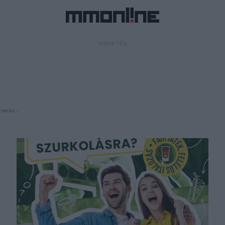
- HIRDETÉS -
rdetés -