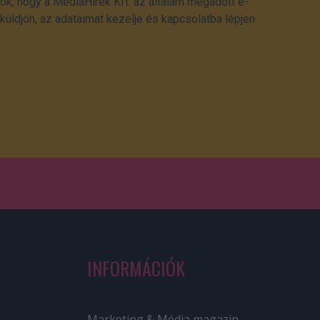
ok, hogy a MédiaHírek Kft. az általam megadott e-
üldjön, az adataimat kezelje és kapcsolatba lépjen
INFORMÁCIÓK
Marketing & Média magazin