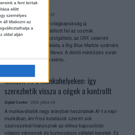
mindent vitt
reink a fent leírtak
tása előtt
Digital Center
2026. július 27.
hogy személyes
áll tiltakozni az
A 2026-os labdarúgó-világbajnokság új
egváltoztathatja a
streamingrekordokat állított fel az osztrák
z oldal alján
közszolgálati műsorszolgáltató, az ORF, valamint
technológiai leányvállalata, a Big Blue Marble számára
– írja a Broadband TV News. A döntő mérkőzés során
az átlagos nézőszám elérte...
Shadow AI a munkahelyeken: így
szerezhetik vissza a cégek a kontrollt
Digital Center
2026. július 24.
A munkavállalók nagy arányban használnak AI-t a napi
munkában, ám friss kutatások szerint sok
szervezetnél hiányoznak az ehhez kapcsolódó
világos irányelvek és biztonságos vállalati keretek. Ez