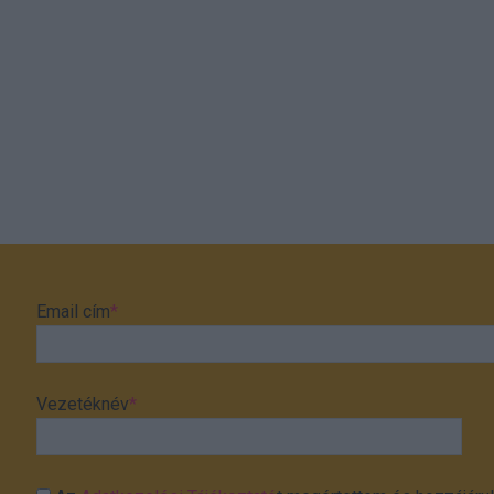
Email cím
*
Vezetéknév
*