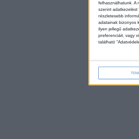
felhasználhatunk. A 
szerint adatkezelést
részletesebb informác
adatainak bizonyos k
ilyen jellegű adatke
preferenciáit, vagy v
található "Adatvéde
TOV