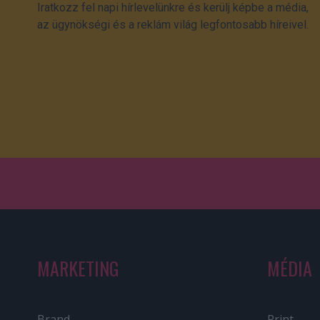
Iratkozz fel napi hírlevelünkre és kerülj képbe a média,
az ügynökségi és a reklám világ legfontosabb híreivel.
MARKETING
MÉDIA
Brand
Print