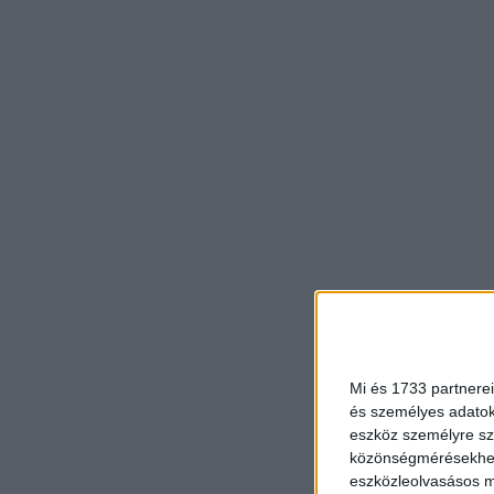
Mi és 1733 partnerei
és személyes adatoka
eszköz személyre sz
közönségmérésekhez 
eszközleolvasásos mó