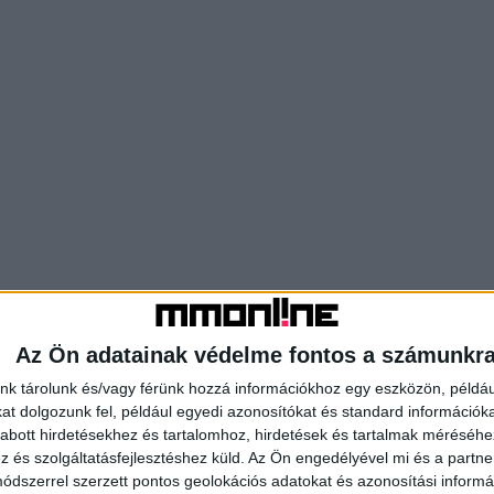
Az Ön adatainak védelme fontos a számunkr
nk tárolunk és/vagy férünk hozzá információkhoz egy eszközön, példáu
t dolgozunk fel, például egyedi azonosítókat és standard információk
abott hirdetésekhez és tartalomhoz, hirdetések és tartalmak méréséhe
és szolgáltatásfejlesztéshez küld.
Az Ön engedélyével mi és a partne
dszerrel szerzett pontos geolokációs adatokat és azonosítási informác