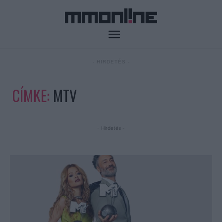
- HIRDETÉS -
CÍMKE:
MTV
- Hirdetés -