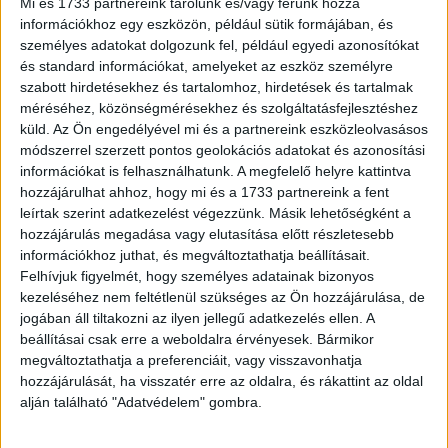
Mi és 1733 partnereink tárolunk és/vagy férünk hozzá
gondjaira az MTV. A zenecsatornán itthon május 8-án
információkhoz egy eszközön, például sütik formájában, és
látható Each and Every...
személyes adatokat dolgozunk fel, például egyedi azonosítókat
és standard információkat, amelyeket az eszköz személyre
szabott hirdetésekhez és tartalomhoz, hirdetések és tartalmak
méréséhez, közönségmérésekhez és szolgáltatásfejlesztéshez
küld.
Az Ön engedélyével mi és a partnereink eszközleolvasásos
módszerrel szerzett pontos geolokációs adatokat és azonosítási
információkat is felhasználhatunk. A megfelelő helyre kattintva
hozzájárulhat ahhoz, hogy mi és a 1733 partnereink a fent
leírtak szerint adatkezelést végezzünk. Másik lehetőségként a
hozzájárulás megadása vagy elutasítása előtt részletesebb
információkhoz juthat, és megváltoztathatja beállításait.
Afrikát is meghódítja az MTV
Felhívjuk figyelmét, hogy személyes adatainak bizonyos
kezeléséhez nem feltétlenül szükséges az Ön hozzájárulása, de
Tv/Rádió
2021. január 26.
jogában áll tiltakozni az ilyen jellegű adatkezelés ellen. A
Az MTV EMA mellett, amelynek házigazdája idén
beállításai csak erre a weboldalra érvényesek. Bármikor
Magyarország lesz, a nagyszabású zenei show
megváltoztathatja a preferenciáit, vagy visszavonhatja
történetében először az MTV Africa Music Awardsot is
hozzájárulását, ha visszatér erre az oldalra, és rákattint az oldal
világszerte elérhetővé teszi...
alján található "Adatvédelem" gombra.