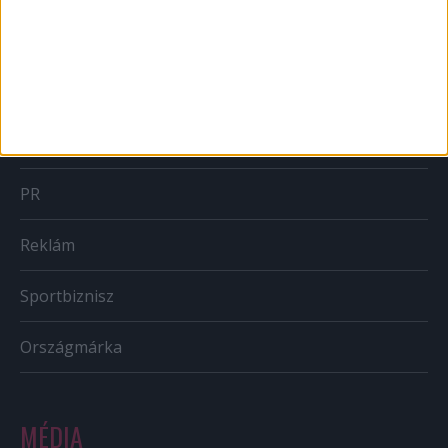
Brand
BTL
CSR
PR
Reklám
Sportbiznisz
Országmárka
MÉDIA