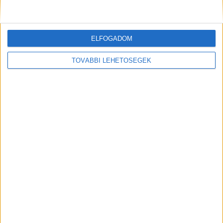
ELFOGADOM
TOVÁBBI LEHETŐSÉGEK
Tovább terjeszkedne a Viacom
Tv/Rádió
2018. április 18.
Azt gondolom, hogy a Magyarországon elérhető csatornák
száma terén nem csökkenés, hanem további növekedés
várható, mi is egy újabb tévéadás indításában
gondolkodunk – nyilatkozta...
1
2