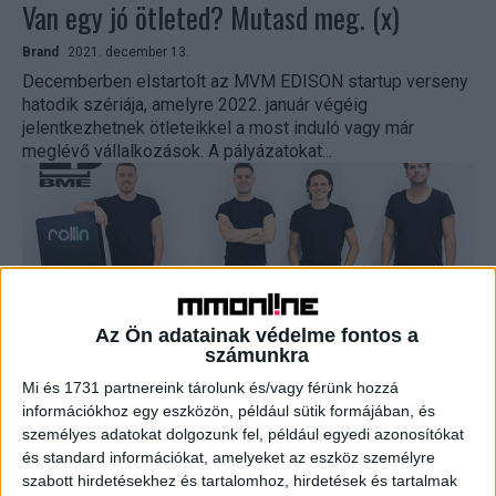
Van egy jó ötleted? Mutasd meg. (x)
Brand
2021. december 13.
Decemberben elstartolt az MVM EDISON startup verseny
hatodik szériája, amelyre 2022. január végéig
jelentkezhetnek ötleteikkel a most induló vagy már
meglévő vállalkozások. A pályázatokat...
Az Ön adatainak védelme fontos a
számunkra
Mi és 1731 partnereink tárolunk és/vagy férünk hozzá
Egy magyar startup zölddé tenné a városi
információkhoz egy eszközön, például sütik formájában, és
személyes adatokat dolgozunk fel, például egyedi azonosítókat
közlekedést
és standard információkat, amelyeket az eszköz személyre
szabott hirdetésekhez és tartalomhoz, hirdetések és tartalmak
Biznisz
2021. szeptember 28.