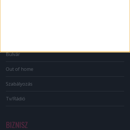
Web
Mobil
Karrier
Bulvár
Out of home
Szabályozás
Tv/Rádió
BIZNISZ