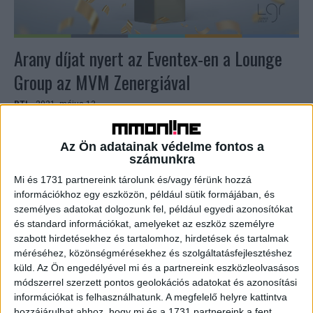
Arany díjat nyert az Eventex-en a Lounge
Group az MVM Zenergiával
BTL
2021. május 13.
Arany díjjal ismerték el a Lounge Group által nevezett
MVM Zenergia 2020 rendezvényt a legnagyobb
Az Ön adatainak védelme fontos a
nemzetközi rendezvényes versenyen, az Eventex
számunkra
Awards-on. Idén 37 országból...
Mi és 1731 partnereink tárolunk és/vagy férünk hozzá
információkhoz egy eszközön, például sütik formájában, és
személyes adatokat dolgozunk fel, például egyedi azonosítókat
és standard információkat, amelyeket az eszköz személyre
szabott hirdetésekhez és tartalomhoz, hirdetések és tartalmak
méréséhez, közönségmérésekhez és szolgáltatásfejlesztéshez
küld.
Az Ön engedélyével mi és a partnereink eszközleolvasásos
módszerrel szerzett pontos geolokációs adatokat és azonosítási
információkat is felhasználhatunk. A megfelelő helyre kattintva
hozzájárulhat ahhoz, hogy mi és a 1731 partnereink a fent