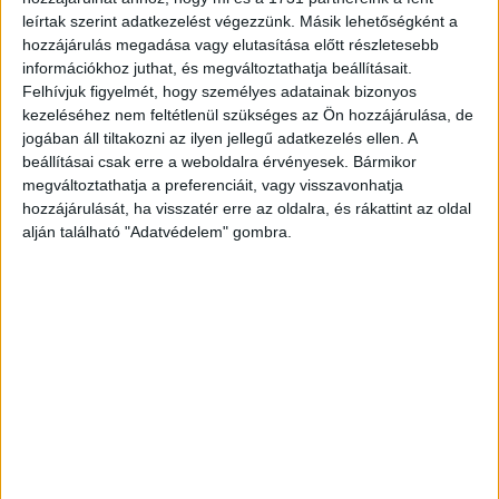
leírtak szerint adatkezelést végezzünk. Másik lehetőségként a
Sokszínű komolyzene, fantasztikus látvány
hozzájárulás megadása vagy elutasítása előtt részletesebb
és jótékonyság az idei MVM ZENERGIA
információkhoz juthat, és megváltoztathatja beállításait.
Felhívjuk figyelmét, hogy személyes adatainak bizonyos
online koncerten
kezeléséhez nem feltétlenül szükséges az Ön hozzájárulása, de
jogában áll tiltakozni az ilyen jellegű adatkezelés ellen. A
CSR
2020. szeptember 15.
beállításai csak erre a weboldalra érvényesek. Bármikor
Korábban sehol nem látott produkcióval léptek az ötödik
megváltoztathatja a preferenciáit, vagy visszavonhatja
alkalommal életre hívott MVM ZENERGIA színpadára a
hozzájárulását, ha visszatér erre az oldalra, és rákattint az oldal
hazai komolyzene nagyjai, augusztus 29-én. Az élő zenei
alján található "Adatvédelem" gombra.
műsor...