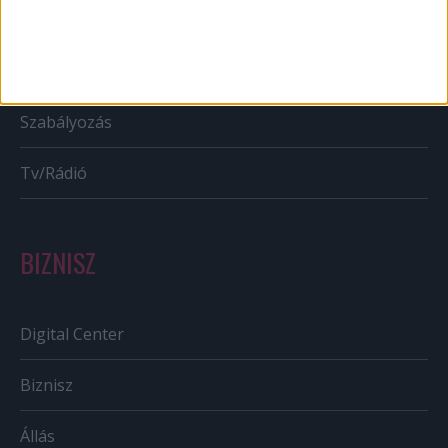
Bulvár
Out of home
Szabályozás
Tv/Rádió
BIZNISZ
Digital Center
Biznisz
Állás