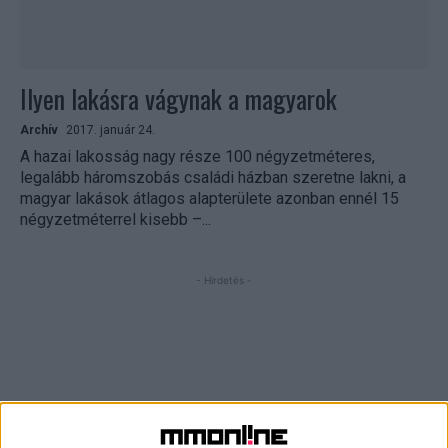
Ilyen lakásra vágynak a magyarok
Archív
2017. január 24.
A hazai lakosság nagy része 100 négyzetméteres,
legalább háromszobás családi házban szeretne lakni, a
magyar lakások átlagos alapterülete azonban ennél 15
négyzetméterrel kisebb –...
- Hirdetés -