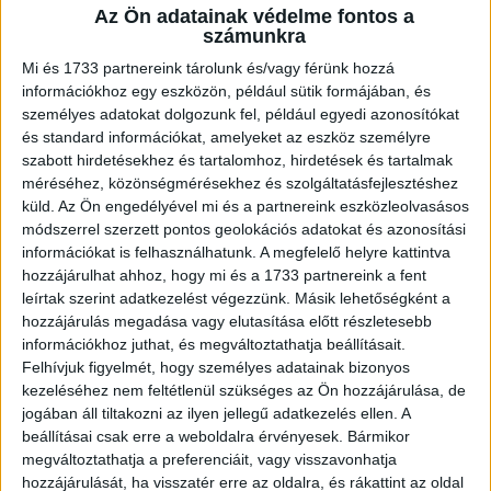
Az Ön adatainak védelme fontos a
A RADIOCAFÉN
számunkra
Mi és 1733 partnereink tárolunk és/vagy férünk hozzá
információkhoz egy eszközön, például sütik formájában, és
személyes adatokat dolgozunk fel, például egyedi azonosítókat
és standard információkat, amelyeket az eszköz személyre
szabott hirdetésekhez és tartalomhoz, hirdetések és tartalmak
méréséhez, közönségmérésekhez és szolgáltatásfejlesztéshez
küld.
Az Ön engedélyével mi és a partnereink eszközleolvasásos
módszerrel szerzett pontos geolokációs adatokat és azonosítási
információkat is felhasználhatunk. A megfelelő helyre kattintva
hozzájárulhat ahhoz, hogy mi és a 1733 partnereink a fent
Korábbi adások
leírtak szerint adatkezelést végezzünk. Másik lehetőségként a
hozzájárulás megadása vagy elutasítása előtt részletesebb
A rovat támogatói:
információkhoz juthat, és megváltoztathatja beállításait.
Felhívjuk figyelmét, hogy személyes adatainak bizonyos
kezeléséhez nem feltétlenül szükséges az Ön hozzájárulása, de
jogában áll tiltakozni az ilyen jellegű adatkezelés ellen. A
beállításai csak erre a weboldalra érvényesek. Bármikor
megváltoztathatja a preferenciáit, vagy visszavonhatja
hozzájárulását, ha visszatér erre az oldalra, és rákattint az oldal