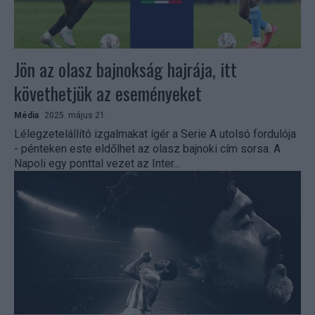
Jön az olasz bajnokság hajrája, itt
követhetjük az eseményeket
Média
2025. május 21.
Lélegzetelállító izgalmakat ígér a Serie A utolsó fordulója
- pénteken este eldőlhet az olasz bajnoki cím sorsa. A
Napoli egy ponttal vezet az Inter...