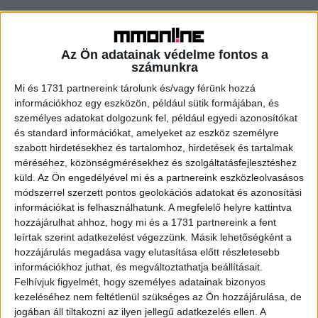
Maradona titkai a Discovery exkluzív
filmjében
Az Ön adatainak védelme fontos a
számunkra
Tv/Rádió
2021. január 19.
Diego Maradona utcai csibészből lett futball isten, aki
Mi és 1731 partnereink tárolunk és/vagy férünk hozzá
tragikus hirtelenséggel, mindössze 60 évesen hunyt el
információkhoz egy eszközön, például sütik formájában, és
szívelégtelenségben. De mi lehet a halálának valódi oka?
személyes adatokat dolgozunk fel, például egyedi azonosítókat
Erre...
és standard információkat, amelyeket az eszköz személyre
szabott hirdetésekhez és tartalomhoz, hirdetések és tartalmak
méréséhez, közönségmérésekhez és szolgáltatásfejlesztéshez
- Hirdetés -
küld.
Az Ön engedélyével mi és a partnereink eszközleolvasásos
módszerrel szerzett pontos geolokációs adatokat és azonosítási
információkat is felhasználhatunk. A megfelelő helyre kattintva
hozzájárulhat ahhoz, hogy mi és a 1731 partnereink a fent
leírtak szerint adatkezelést végezzünk. Másik lehetőségként a
hozzájárulás megadása vagy elutasítása előtt részletesebb
információkhoz juthat, és megváltoztathatja beállításait.
Felhívjuk figyelmét, hogy személyes adatainak bizonyos
kezeléséhez nem feltétlenül szükséges az Ön hozzájárulása, de
A RADIOCAFÉN
jogában áll tiltakozni az ilyen jellegű adatkezelés ellen. A