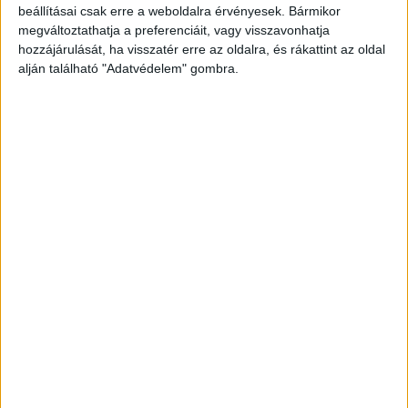
beállításai csak erre a weboldalra érvényesek. Bármikor
megváltoztathatja a preferenciáit, vagy visszavonhatja
hozzájárulását, ha visszatér erre az oldalra, és rákattint az oldal
alján található "Adatvédelem" gombra.
Korábbi adások
A rovat támogatói: