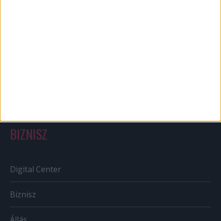
Bulvár
Out of home
Szabályozás
Tv/Rádió
BIZNISZ
Digital Center
Biznisz
Állás