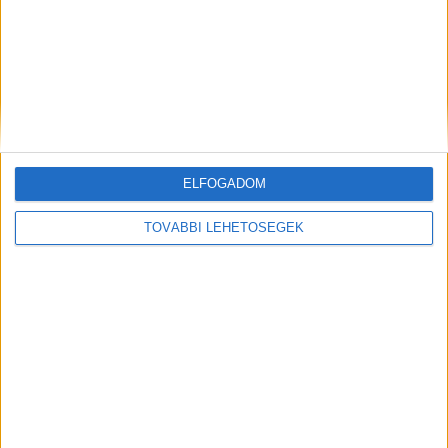
ELFOGADOM
Hírlevél
TOVÁBBI LEHETŐSÉGEK
feliratkozás
Iratkozz fel napi hírlevelünkre és kerülj képbe a média, az
ügynökségi és a reklám világ legfontosabb híreivel.