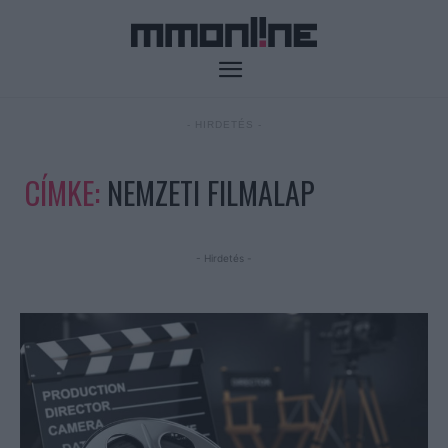
- HIRDETÉS -
CÍMKE:
NEMZETI FILMALAP
- Hirdetés -