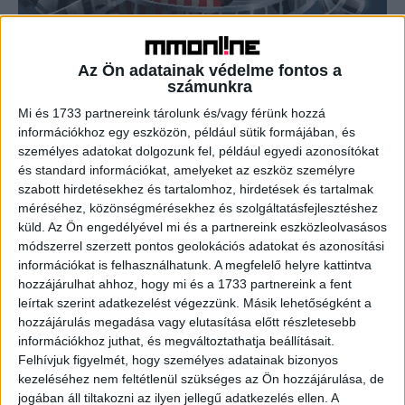
Egymillió felett a magyar filmek
Az Ön adatainak védelme fontos a
Tv/Rádió
2017. november 13.
számunkra
A hétvégén átlépte a magyar filmek idei nézettsége az
Mi és 1733 partnereink tárolunk és/vagy férünk hozzá
egymillió főt. A magyar alkotások 2008 óta nem látott
információkhoz egy eszközön, például sütik formájában, és
magas nézőszámát nyereményjátékkal ünnepelte a
személyes adatokat dolgozunk fel, például egyedi azonosítókat
Magyar...
és standard információkat, amelyeket az eszköz személyre
szabott hirdetésekhez és tartalomhoz, hirdetések és tartalmak
méréséhez, közönségmérésekhez és szolgáltatásfejlesztéshez
- Hirdetés -
küld.
Az Ön engedélyével mi és a partnereink eszközleolvasásos
módszerrel szerzett pontos geolokációs adatokat és azonosítási
információkat is felhasználhatunk. A megfelelő helyre kattintva
hozzájárulhat ahhoz, hogy mi és a 1733 partnereink a fent
leírtak szerint adatkezelést végezzünk. Másik lehetőségként a
hozzájárulás megadása vagy elutasítása előtt részletesebb
információkhoz juthat, és megváltoztathatja beállításait.
Felhívjuk figyelmét, hogy személyes adatainak bizonyos
A RADIOCAFÉN
kezeléséhez nem feltétlenül szükséges az Ön hozzájárulása, de
jogában áll tiltakozni az ilyen jellegű adatkezelés ellen. A