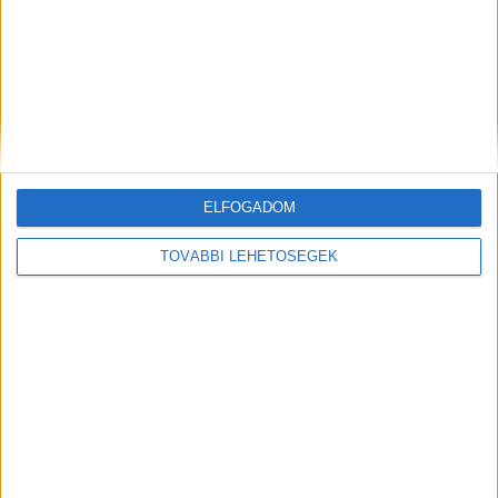
ELFOGADOM
Hírlevél
TOVÁBBI LEHETŐSÉGEK
feliratkozás
Iratkozz fel napi hírlevelünkre és kerülj képbe a média, az
ügynökségi és a reklám világ legfontosabb híreivel.