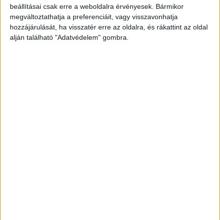
beállításai csak erre a weboldalra érvényesek. Bármikor
megváltoztathatja a preferenciáit, vagy visszavonhatja
hozzájárulását, ha visszatér erre az oldalra, és rákattint az oldal
alján található "Adatvédelem" gombra.
Korábbi adások
A rovat támogatói: