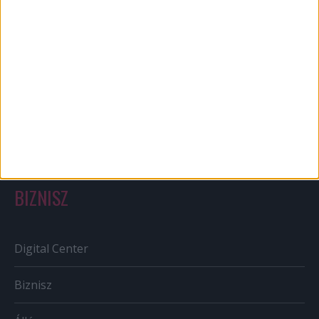
Bulvár
Out of home
Szabályozás
Tv/Rádió
BIZNISZ
Digital Center
Biznisz