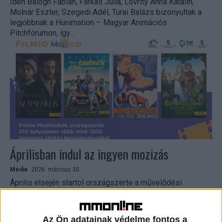
Idén Balogh Fábián, Farkas Júlia, Lovrity Anna Katalin,
Molnár Eszter, Szegedi Adél, Turai Balázs bizonyultak a
legjobbnak a Hunimation – Magyar Animációs
Pitchfórumon, így...
Áprilisban indul az ingyen mozizás
Média
2026. március 30.
Április elsején startol országszerte a művelődési
házakban a Nemzeti Filmintézet és Nemzeti Művelődési
Intézet országos filmklubhálózata, a FILMIO Moziklub. A
kezdeményezés év végéig 210...
Az Ön adatainak védelme fontos a