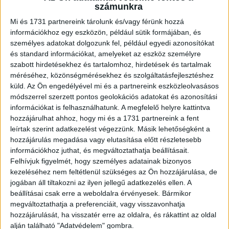
számunkra
Mi és 1731 partnereink tárolunk és/vagy férünk hozzá
információkhoz egy eszközön, például sütik formájában, és
személyes adatokat dolgozunk fel, például egyedi azonosítókat
és standard információkat, amelyeket az eszköz személyre
szabott hirdetésekhez és tartalomhoz, hirdetések és tartalmak
méréséhez, közönségmérésekhez és szolgáltatásfejlesztéshez
küld.
Az Ön engedélyével mi és a partnereink eszközleolvasásos
módszerrel szerzett pontos geolokációs adatokat és azonosítási
információkat is felhasználhatunk. A megfelelő helyre kattintva
Novemberben kerül a mozikba Dobó Kata
hozzájárulhat ahhoz, hogy mi és a 1731 partnereink a fent
romantikus vígjátéka
leírtak szerint adatkezelést végezzünk. Másik lehetőségként a
hozzájárulás megadása vagy elutasítása előtt részletesebb
információkhoz juthat, és megváltoztathatja beállításait.
Média
2026. január 27.
Felhívjuk figyelmét, hogy személyes adatainak bizonyos
Dobó Kata új filmje, a Még egy kívánság 2026. november
kezeléséhez nem feltétlenül szükséges az Ön hozzájárulása, de
26-án debütál majd a mozikban. A Nemzeti Filmintézet
jogában áll tiltakozni az ilyen jellegű adatkezelés ellen. A
támogatásával készülő című romantikus vígjáték főbb...
beállításai csak erre a weboldalra érvényesek. Bármikor
megváltoztathatja a preferenciáit, vagy visszavonhatja
hozzájárulását, ha visszatér erre az oldalra, és rákattint az oldal
alján található "Adatvédelem" gombra.