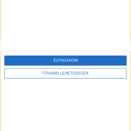
Közel 100 magyar filmmel jön az idei
MOZ.GO
Média
2025. május 6.
Csaknem 100 magyar film vetítésével, köztük számos
premier kíséretében rendezik meg, már ötödik
alkalommal, a MOZ.GO - Magyar Mozgókép Fesztivált,
ELFOGADOM
Magyarország éves filmes seregszemléjét....
TOVÁBBI LEHETŐSÉGEK