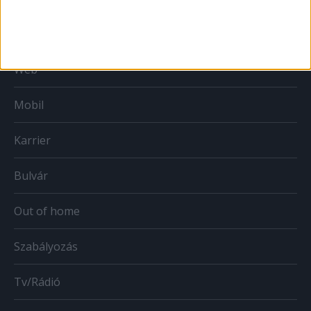
Print
Web
Mobil
Karrier
Bulvár
Out of home
Szabályozás
Tv/Rádió