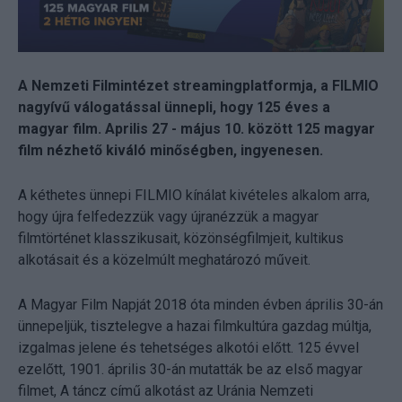
A Nemzeti Filmintézet streamingplatformja, a FILMIO
nagyívű válogatással ünnepli, hogy 125 éves a
magyar film. Aprilis 27 - május 10. között 125 magyar
film nézhető kiváló minőségben, ingyenesen.
A kéthetes ünnepi FILMIO kínálat kivételes alkalom arra,
hogy újra felfedezzük vagy újranézzük a magyar
filmtörténet klasszikusait, közönségfilmjeit, kultikus
alkotásait és a közelmúlt meghatározó műveit.
A Magyar Film Napját 2018 óta minden évben április 30-án
ünnepeljük, tisztelegve a hazai filmkultúra gazdag múltja,
izgalmas jelene és tehetséges alkotói előtt. 125 évvel
ezelőtt, 1901. április 30-án mutatták be az első magyar
filmet, A táncz című alkotást az Uránia Nemzeti