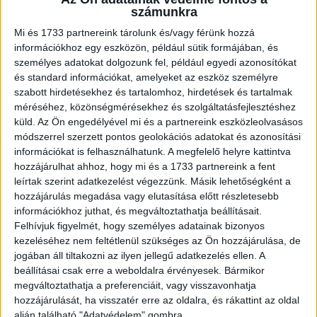
számunkra
Mi és 1733 partnereink tárolunk és/vagy férünk hozzá
Az ünnepi válogatásban van többek között a Liza, a
információkhoz egy eszközön, például sütik formájában, és
rókatündér című romantikus fekete komédia és a
személyes adatokat dolgozunk fel, például egyedi azonosítókat
Budapest Noir című thriller. Újra nézhető a
és standard információkat, amelyeket az eszköz személyre
közönségkedvenc Butaságom története vagy a Csak
szabott hirdetésekhez és tartalomhoz, hirdetések és tartalmak
semmi pánik című klasszikus vígjáték. A kínálat része A
méréséhez, közönségmérésekhez és szolgáltatásfejlesztéshez
napfény íze, Szabó István nagyszabású, nemzetközi
küld.
Az Ön engedélyével mi és a partnereink eszközleolvasásos
koprodukcióban készült családtörténete. Az animáció
módszerrel szerzett pontos geolokációs adatokat és azonosítási
információkat is felhasználhatunk. A megfelelő helyre kattintva
kedvelői számára kihagyhatatlan Az idő urai, René Laloux
hozzájárulhat ahhoz, hogy mi és a 1733 partnereink a fent
és a magyar Pannónia Filmstúdió együttműködésében
leírtak szerint adatkezelést végezzünk. Másik lehetőségként a
készült sci-fi klasszikus, amely máig különleges helyet
hozzájárulás megadása vagy elutasítása előtt részletesebb
foglal el az európai animáció történetében.
információkhoz juthat, és megváltoztathatja beállításait.
Felhívjuk figyelmét, hogy személyes adatainak bizonyos
A magyar film születésének pillanatához kapcsolódva
kezeléséhez nem feltétlenül szükséges az Ön hozzájárulása, de
ingyenesen megtekinthető A magyar film születése – A
jogában áll tiltakozni az ilyen jellegű adatkezelés ellen. A
beállításai csak erre a weboldalra érvényesek. Bármikor
táncz (1901) című dokumentumfilm is, amely az első
megváltoztathatja a preferenciáit, vagy visszavonhatja
magyar mozgókép keletkezését, kulturális közegét és
hozzájárulását, ha visszatér erre az oldalra, és rákattint az oldal
örökségét idézi fel.
alján található "Adatvédelem" gombra.