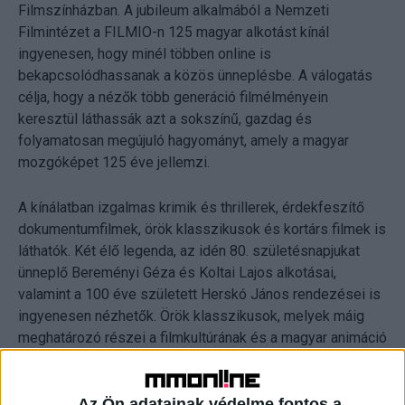
Filmszínházban. A jubileum alkalmából a Nemzeti
Filmintézet a FILMIO-n 125 magyar alkotást kínál
ingyenesen, hogy minél többen online is
bekapcsolódhassanak a közös ünneplésbe. A válogatás
célja, hogy a nézők több generáció filmélményein
keresztül láthassák azt a sokszínű, gazdag és
folyamatosan megújuló hagyományt, amely a magyar
mozgóképet 125 éve jellemzi.
A kínálatban izgalmas krimik és thrillerek, érdekfeszítő
dokumentumfilmek, örök klasszikusok és kortárs filmek is
láthatók. Két élő legenda, az idén 80. születésnapjukat
ünneplő Bereményi Géza és Koltai Lajos alkotásai,
valamint a 100 éve született Herskó János rendezései is
ingyenesen nézhetők. Örök klasszikusok, melyek máig
meghatározó részei a filmkultúrának és a magyar animáció
gyöngyszemei is láthatók, mint a Lúdas Matyi, a
Fehérlófia, a Hugó, a víziló, a Misi Mókus kalandjai, Az
erdő kapitánya vagy a Kojot négy lelke.
Az Ön adatainak védelme fontos a