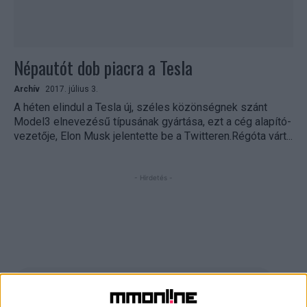
Népautót dob piacra a Tesla
Archív
2017. július 3.
A héten elindul a Tesla új, széles közönségnek szánt
Model3 elnevezésű típusának gyártása, ezt a cég alapító-
vezetője, Elon Musk jelentette be a Twitteren.Régóta várt...
- Hirdetés -