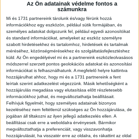
A RADIOCAFÉN
Az Ön adatainak védelme fontos a
számunkra
Mi és 1731 partnereink tárolunk és/vagy férünk hozzá
információkhoz egy eszközön, például sütik formájában, és
személyes adatokat dolgozunk fel, például egyedi azonosítókat
és standard információkat, amelyeket az eszköz személyre
szabott hirdetésekhez és tartalomhoz, hirdetések és tartalmak
méréséhez, közönségmérésekhez és szolgáltatásfejlesztéshez
küld.
Az Ön engedélyével mi és a partnereink eszközleolvasásos
módszerrel szerzett pontos geolokációs adatokat és azonosítási
információkat is felhasználhatunk. A megfelelő helyre kattintva
Korábbi adások
hozzájárulhat ahhoz, hogy mi és a 1731 partnereink a fent
leírtak szerint adatkezelést végezzünk. Másik lehetőségként a
A rovat támogatói:
hozzájárulás megadása vagy elutasítása előtt részletesebb
információkhoz juthat, és megváltoztathatja beállításait.
Felhívjuk figyelmét, hogy személyes adatainak bizonyos
kezeléséhez nem feltétlenül szükséges az Ön hozzájárulása, de
jogában áll tiltakozni az ilyen jellegű adatkezelés ellen. A
beállításai csak erre a weboldalra érvényesek. Bármikor
megváltoztathatja a preferenciáit, vagy visszavonhatja
hozzájárulását, ha visszatér erre az oldalra, és rákattint az oldal