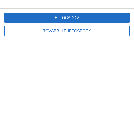
A rovat támogatói:
ELFOGADOM
TOVÁBBI LEHETŐSÉGEK
Még több podcast
DIGITAL CENTER
Jó hír a Honor-mobilosoknak
Digital Center
2026. augusztus 10.