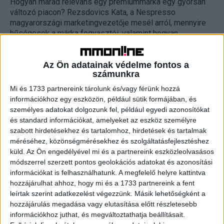
Hogyan marad releváns egy prémiummárka egy gyorsan
változó piacon? Rezsdovics Kata, a Nespresso
magyarországi marketingvezetője mesél arról, mennyire
hűségesek a márka fogyasztói, valamint hogyan...
Az Ön adatainak védelme fontos a
számunkra
Mi és 1733 partnereink tárolunk és/vagy férünk hozzá
információkhoz egy eszközön, például sütik formájában, és
személyes adatokat dolgozunk fel, például egyedi azonosítókat
és standard információkat, amelyeket az eszköz személyre
szabott hirdetésekhez és tartalomhoz, hirdetések és tartalmak
méréséhez, közönségmérésekhez és szolgáltatásfejlesztéshez
Új szerepben láthatjuk George Clooneyt
küld.
Az Ön engedélyével mi és a partnereink eszközleolvasásos
módszerrel szerzett pontos geolokációs adatokat és azonosítási
Marketing
2025. január 16.
információkat is felhasználhatunk. A megfelelő helyre kattintva
hozzájárulhat ahhoz, hogy mi és a 1733 partnereink a fent
Eva Longoria, Camille Cottin és Kim Go Eun társaságában
leírtak szerint adatkezelést végezzünk. Másik lehetőségként a
Clooney egy rejtélyes eset megoldásán dolgozik: a
hozzájárulás megadása vagy elutasítása előtt részletesebb
filmben kitartóan kutat a kincsként őrzött Nespresso
információkhoz juthat, és megváltoztathatja beállításait.
kávék...