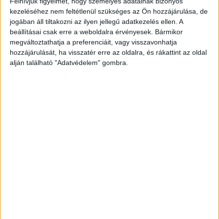
Felhívjuk figyelmét, hogy személyes adatainak bizonyos
kezeléséhez nem feltétlenül szükséges az Ön hozzájárulása, de
jogában áll tiltakozni az ilyen jellegű adatkezelés ellen. A
beállításai csak erre a weboldalra érvényesek. Bármikor
megváltoztathatja a preferenciáit, vagy visszavonhatja
hozzájárulását, ha visszatér erre az oldalra, és rákattint az oldal
alján található "Adatvédelem" gombra.
Újabb két világsztár a Nespresso
reklámfilmjében
Marketing
2023. szeptember 5.
A Nespresso új reklámfilmjében George Clooney mellett
két új szereplő is feltűnik: Julia Garner (akit legtöbben az
OZARK című sorozatból ismerhetünk) és Simone Ashley...